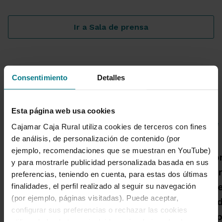
Ir a Sala de prensa
Consentimiento
Detalles
Noticias destacadas
Esta página web usa cookies
Cajamar Caja Rural utiliza cookies de terceros con fines
de análisis, de personalización de contenido (por
Grupo Cajamar gana 193
ejemplo, recomendaciones que se muestran en YouTube)
Una publicació
millones, un 8,5 % más, en
y para mostrarle publicidad personalizada basada en sus
Cajamar advie
el primer semestre por el
preferencias, teniendo en cuenta, para estas dos últimas
habrá más inc
finalidades, el perfil realizado al seguir su navegación
crecimiento de la
(por ejemplo, páginas visitadas). Puede aceptar,
alta intensida
actividad comercial
configurar sus preferencias o rechazar las cookies
capacidad de 
utilizando los botones incluidos más abajo o desde