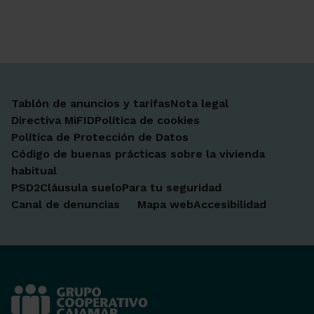
Ir a Facebook
Ir a X-twitter
Ir a Instagram
Ir a Linkedin
Ir a Youtube
Ir a Blogger
Ir a Vimeo
Tablón de anuncios y tarifas
Nota legal
Directiva MiFID
Política de cookies
Política de Protección de Datos
Código de buenas prácticas sobre la vivienda
habitual
PSD2
Cláusula suelo
Para tu seguridad
Canal de denuncias
Mapa web
Accesibilidad