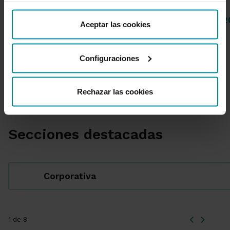
“Detalles”. También puede obtener más información, así
04 de Agosto de 2026
14 de Julio de 
como cambiar el consentimiento en cualquier momento
Aceptar las cookies
desde nuestra
Política de Cookies
.
1 de 4
Configuraciones
Rechazar las cookies
Secciones destacadas
Corporativa
1 de 8