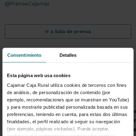
@PrensaCajamar
Ir a Sala de prensa
Consentimiento
Detalles
Noticias destacadas
Esta página web usa cookies
Cajamar Caja Rural utiliza cookies de terceros con fines
de análisis, de personalización de contenido (por
ejemplo, recomendaciones que se muestran en YouTube)
Grupo Cajamar gana 193
y para mostrarle publicidad personalizada basada en sus
Una publicació
millones, un 8,5 % más, en
preferencias, teniendo en cuenta, para estas dos últimas
Cajamar advie
el primer semestre por el
finalidades, el perfil realizado al seguir su navegación
habrá más inc
(por ejemplo, páginas visitadas). Puede aceptar,
crecimiento de la
configurar sus preferencias o rechazar las cookies