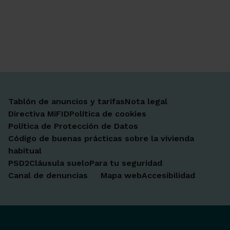
Ir a Facebook
Ir a X-twitter
Ir a Instagram
Ir a Linkedin
Ir a Youtube
Ir a Blogger
Ir a Vimeo
Tablón de anuncios y tarifas
Nota legal
Directiva MiFID
Política de cookies
Política de Protección de Datos
Código de buenas prácticas sobre la vivienda
habitual
PSD2
Cláusula suelo
Para tu seguridad
Canal de denuncias
Mapa web
Accesibilidad