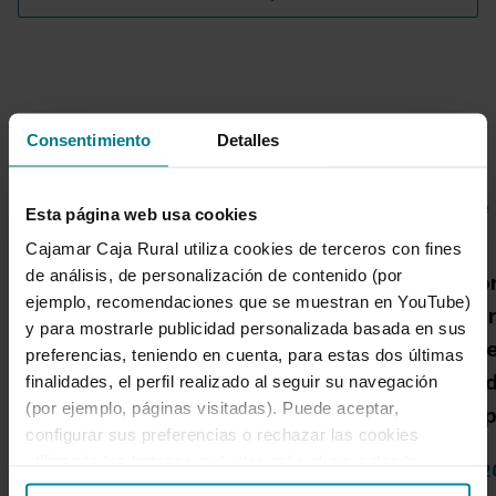
Noticias destacadas
Consentimiento
Detalles
Esta página web usa cookies
Cajamar Caja Rural utiliza cookies de terceros con fines
Grupo Cajamar gana 193
de análisis, de personalización de contenido (por
Una publicació
millones, un 8,5 % más, en
ejemplo, recomendaciones que se muestran en YouTube)
Cajamar advie
el primer semestre por el
y para mostrarle publicidad personalizada basada en sus
habrá más inc
crecimiento de la
preferencias, teniendo en cuenta, para estas dos últimas
alta intensida
finalidades, el perfil realizado al seguir su navegación
actividad comercial
(por ejemplo, páginas visitadas). Puede aceptar,
capacidad de 
configurar sus preferencias o rechazar las cookies
utilizando los botones incluidos más abajo o desde
04 de Agosto de 2026
14 de Julio de 
“Detalles”. También puede obtener más información, así