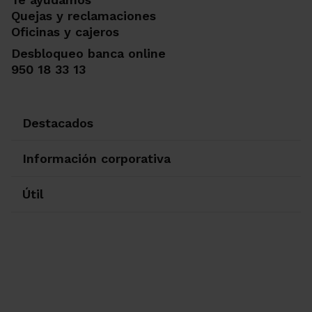
Quejas y reclamaciones
Oficinas y cajeros
Desbloqueo banca online
950 18 33 13
Destacados
Información corporativa
Útil
Ir a Facebook
Ir a X-twitter
Ir a Instagram
Ir a Linkedin
Ir a Youtube
Ir a Blogger
Ir a Vimeo