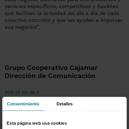
servicios específicos, competitivos y flexibles
que faciliten la actividad del día a día de cada
colectivo concreto y que les ayuden a impulsar
sus negocios”.
Grupo Cooperativo Cajamar
Dirección de Comunicación
950 21 03 86
|
comunicacion@grupocooperativocajamar.com
|
Consentimiento
Detalles
@PrensaCajamar
Esta página web usa cookies