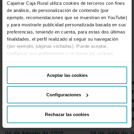
Cajamar Caja Rural utiliza cookies de terceros con fines
Ir a Sala de prensa
de análisis, de personalización de contenido (por
ejemplo, recomendaciones que se muestran en YouTube)
y para mostrarle publicidad personalizada basada en sus
preferencias, teniendo en cuenta, para estas dos últimas
finalidades, el perfil realizado al seguir su navegación
Noticias destacadas
(por ejemplo, páginas visitadas). Puede aceptar,
configurar sus preferencias o rechazar las cookies
utilizando los botones incluidos más abajo o desde
“Detalles”. También puede obtener más información, así
Grupo Cajamar gana 193
como cambiar el consentimiento en cualquier momento
Aceptar las cookies
Una publicació
desde nuestra
Política de Cookies
.
millones, un 8,5 % más, en
Cajamar advie
el primer semestre por el
Configuraciones
habrá más inc
crecimiento de la
alta intensida
actividad comercial
Rechazar las cookies
capacidad de 
04 de Agosto de 2026
14 de Julio de 