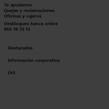
Te ayudamos
Quejas y reclamaciones
Oficinas y cajeros
Desbloqueo banca online
950 18 33 13
Destacados
Información corporativa
Útil
Ir a Facebook
Ir a X-twitter
Ir a Instagram
Ir a Linkedin
Ir a Youtube
Ir a Blogger
Ir a Vimeo