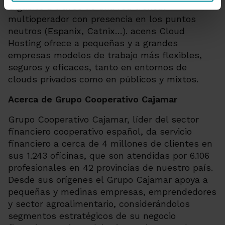
Gigabits a través de una red troncal
multioperador con presencia en los puntos
neutros (Espanix, Catnix…). acens Cloud
Hosting ofrece a pequeñas y a grandes
empresas modelos de trabajo más flexibles,
seguros y eficaces, tanto en entornos de
clouds privados como en públicos y mixtos.
Acerca de Grupo Cooperativo Cajamar
Grupo Cooperativo Cajamar, líder del sector
financiero cooperativo español, da servicio
financiero a cerca de 4 millones de clientes en
sus 1.243 oficinas, que son atendidas por 6.106
profesionales en 42 provincias de nuestro país.
Desde sus orígenes el Grupo Cajamar apoya a
pequeñas y medinas empresas, emprendedores
y sector agroalimentario, considerándolos
segmentos estratégicos de su negocio