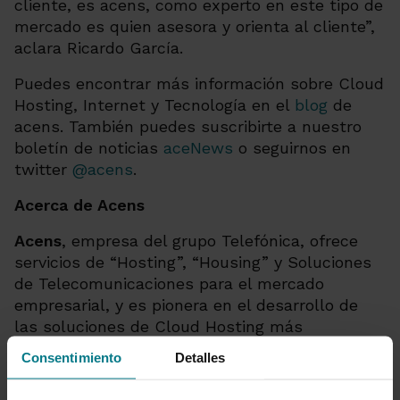
cliente, es acens, como experto en este tipo de
mercado es quien asesora y orienta al cliente
”,
aclara Ricardo García.
Puedes encontrar más información sobre Cloud
Hosting, Internet y Tecnología en el
blog
de
acens. También puedes suscribirte a nuestro
boletín de noticias
aceNews
o seguirnos en
twitter
@acens
.
Acerca de Acens
Acens
, empresa del grupo Telefónica, ofrece
servicios de “Hosting”, “Housing” y Soluciones
de Telecomunicaciones para el mercado
empresarial, y es pionera en el desarrollo de
las soluciones de Cloud Hosting más
completas y competitivas del mercado.
Consentimiento
Detalles
Desarrolla su actividad desde 1997 y ofrece sus
servicios en España, Brasil, Perú y México.