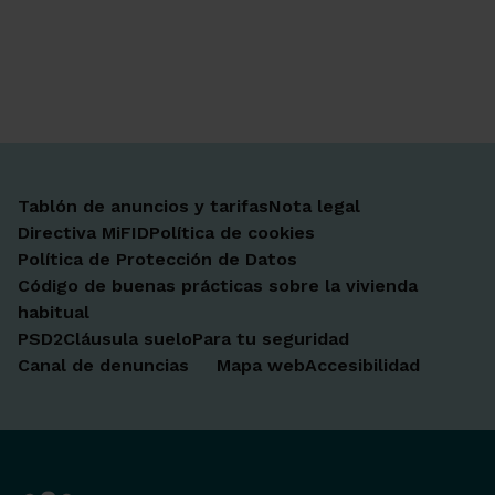
Ir a Facebook
Ir a X-twitter
Ir a Instagram
Ir a Linkedin
Ir a Youtube
Ir a Blogger
Ir a Vimeo
Tablón de anuncios y tarifas
Nota legal
Directiva MiFID
Política de cookies
Política de Protección de Datos
Código de buenas prácticas sobre la vivienda
habitual
PSD2
Cláusula suelo
Para tu seguridad
Canal de denuncias
Mapa web
Accesibilidad