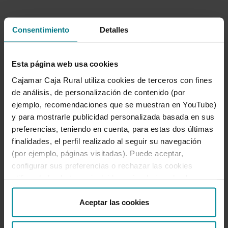
Consentimiento
Detalles
Grupo Cooperativo Cajamar
Dirección de Comunicación
Esta página web usa cookies
Cajamar Caja Rural utiliza cookies de terceros con fines
950 21 03 86
|
de análisis, de personalización de contenido (por
comunicacion@grupocooperativocajamar.com
|
ejemplo, recomendaciones que se muestran en YouTube)
@PrensaCajamar
y para mostrarle publicidad personalizada basada en sus
preferencias, teniendo en cuenta, para estas dos últimas
finalidades, el perfil realizado al seguir su navegación
(por ejemplo, páginas visitadas). Puede aceptar,
Ir a Sala de prensa
configurar sus preferencias o rechazar las cookies
utilizando los botones incluidos más abajo o desde
“Detalles”. También puede obtener más información, así
como cambiar el consentimiento en cualquier momento
Aceptar las cookies
desde nuestra
Política de Cookies
.
Noticias destacadas