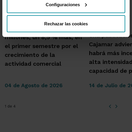
Configuraciones
Rechazar las cookies
Grupo Cajamar gana 193
Una publicació
millones, un 8,5 % más, en
Cajamar advie
el primer semestre por el
habrá más inc
crecimiento de la
alta intensida
actividad comercial
capacidad de 
04 de Agosto de 2026
14 de Julio de 
1 de 4