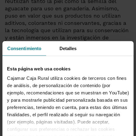
reutilizan tanto la piel como la semilla del
aguacate para uso en ganadería. Asimismo,
puso en valor que sus productos no utilizan
aditivos, colorantes ni conservantes, gracias a
la tecnología que utilizan para su conservación
y están inmersos en la investigación de
alimentos dirigidos a deportistas.
Consentimiento
Detalles
A continuación,
María Cuairán
,
Marketing
Director and Sales Manager
Sanygran
, ahondó
Esta página web usa cookies
en el auge que están teniendo los ‘Alimentos
Cajamar Caja Rural utiliza cookies de terceros con fines
vegetales’, por lo que desde Sanygran están
de análisis, de personalización de contenido (por
desarrollando “productos 100 % procedentes
ejemplo, recomendaciones que se muestran en YouTube)
de proteínas vegetales saludables, con
y para mostrarle publicidad personalizada basada en sus
tecnologías que posibilitan que sean baratos y
preferencias, teniendo en cuenta, para estas dos últimas
que el consumidor aprecien por ser sostenibles
finalidades, el perfil realizado al seguir su navegación
y por sus sabores y texturas: extrusión, tanto
(por ejemplo, páginas visitadas). Puede aceptar,
en seco como en alta humedad, y una
configurar sus preferencias o rechazar las cookies
tecnología veggian junto a Ctic Cita”. Según