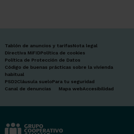
Ir a Facebook
Ir a X-twitter
Ir a Instagram
Ir a Linkedin
Ir a Youtube
Ir a Blogger
Ir a Vimeo
Tablón de anuncios y tarifas
Nota legal
Directiva MiFID
Política de cookies
Política de Protección de Datos
Código de buenas prácticas sobre la vivienda
habitual
PSD2
Cláusula suelo
Para tu seguridad
Canal de denuncias
Mapa web
Accesibilidad