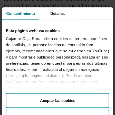
este trabajo se convierta en una referencia para
el sector y le ayude a orientar su estrategia de
Consentimiento
Detalles
futuro”.
En esta línea, Raúl Sanz ha apuntado que “el
Esta página web usa cookies
sector de la carne de vacuno afronta retos
Cajamar Caja Rural utiliza cookies de terceros con fines
importantes relacionados con la rentabilidad de
de análisis, de personalización de contenido (por
las granjas –que, recordemos, es el primer pilar
ejemplo, recomendaciones que se muestran en YouTube)
de la sostenibilidad–, el relevo generacional, la
y para mostrarle publicidad personalizada basada en sus
innovación tecnológica, la sostenibilidad
preferencias, teniendo en cuenta, para estas dos últimas
ambiental y las nuevas demandas de los
finalidades, el perfil realizado al seguir su navegación
consumidores. Para responder a estos desafíos
(por ejemplo, páginas visitadas). Puede aceptar,
necesitamos conocimiento, análisis y capacidad
configurar sus preferencias o rechazar las cookies
de adaptación. Y precisamente por eso esta
utilizando los botones incluidos más abajo o desde
monografía, que ha contado con la
“Detalles”. También puede obtener más información, así
colaboración de Provacuno, adquiere un valor
como cambiar el consentimiento en cualquier momento
Aceptar las cookies
especial para el sector”.
desde nuestra
Política de Cookies
.
Por su parte, Ana Rodriguez Castaño ha