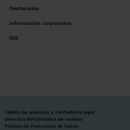
Destacados
Información corporativa
Útil
Ir a Facebook
Ir a X-twitter
Ir a Instagram
Ir a Linkedin
Ir a Youtube
Ir a Blogger
Ir a Vimeo
Tablón de anuncios y tarifas
Nota legal
Directiva MiFID
Política de cookies
Política de Protección de Datos