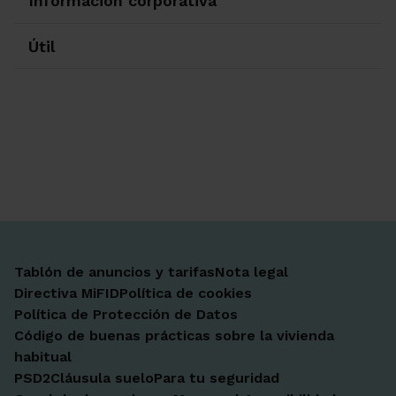
Información corporativa
Útil
Ir a Facebook
Ir a X-twitter
Ir a Instagram
Ir a Linkedin
Ir a Youtube
Ir a Blogger
Ir a Vimeo
Tablón de anuncios y tarifas
Nota legal
Directiva MiFID
Política de cookies
Política de Protección de Datos
Código de buenas prácticas sobre la vivienda
habitual
PSD2
Cláusula suelo
Para tu seguridad