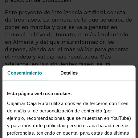
Este proyecto de inteligencia artificial consta
de tres fases. La primera es la que se acaba de
poner en marcha y que se va a generar en
torno al cultivo de tomate, el más implantado
en Almería y del que más información se
dispone, siendo así el más válido para generar
el modelo y validar sus resultados. Más
adelante, en las siguientes fases, se irá
ampliando a otros cultivos de interés para el
Consentimiento
Detalles
sector agroalimentario.
Esta página web usa cookies
Cajamar Caja Rural utiliza cookies de terceros con fines
de análisis, de personalización de contenido (por
ejemplo, recomendaciones que se muestran en YouTube)
y para mostrarle publicidad personalizada basada en sus
preferencias, teniendo en cuenta, para estas dos últimas
Grupo Cooperativo Cajamar