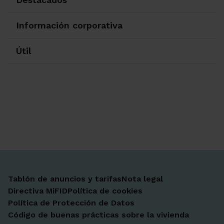
Información corporativa
Útil
Ir a Facebook
Ir a X-twitter
Ir a Instagram
Ir a Linkedin
Ir a Youtube
Ir a Blogger
Ir a Vimeo
Tablón de anuncios y tarifas
Nota legal
Directiva MiFID
Política de cookies
Política de Protección de Datos
Código de buenas prácticas sobre la vivienda