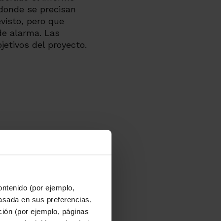
 donde se precisan
visto, pero que
de alarma. Las
etivos del proyecto.
ontenido (por ejemplo,
asada en sus preferencias,
ación (por ejemplo, páginas