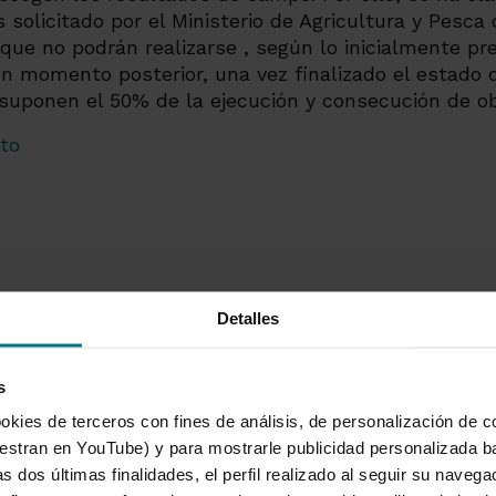
 solicitado por el Ministerio de Agricultura y Pesca
que no podrán realizarse , según lo inicialmente pre
un momento posterior, una vez finalizado el estado 
suponen el 50% de la ejecución y consecución de obj
to
Detalles
s
okies de terceros con fines de análisis, de personalización de c
cajamar.com
|
@PrensaCajamar
tran en YouTube) y para mostrarle publicidad personalizada b
s dos últimas finalidades, el perfil realizado al seguir su naveg