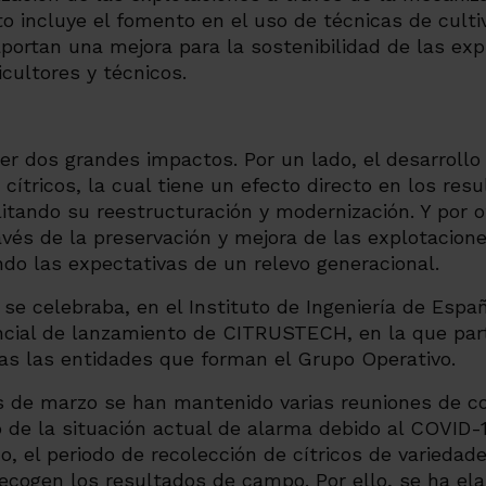
to incluye el fomento en el uso de técnicas de cult
ortan una mejora para la sostenibilidad de las exp
icultores y técnicos.
er dos grandes impactos. Por un lado, el desarroll
 cítricos, la cual tiene un efecto directo en los re
litando su reestructuración y modernización. Y por ot
avés de la preservación y mejora de las explotacione
do las expectativas de un relevo generacional.
 se celebraba, en el Instituto de Ingeniería de Espa
ncial de lanzamiento de CITRUSTECH, en la que part
as las entidades que forman el Grupo Operativo.
 de marzo se han mantenido varias reuniones de co
 de la situación actual de alarma debido al COVID-
, el periodo de recolección de cítricos de variedad
ecogen los resultados de campo. Por ello, se ha el