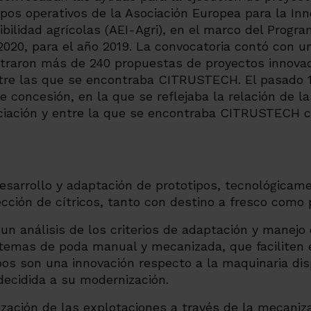
upos operativos de la Asociación Europea para la In
ibilidad agrícolas (AEI-Agri), en el marco del Progr
2020, para el año 2019. La convocatoria contó con un
gistraron más de 240 propuestas de proyectos innov
ntre las que se encontraba CITRUSTECH. El pasado 
e concesión, en la que se reflejaba la relación de la
ciación y entre la que se encontraba CITRUSTECH 
desarrollo y adaptación de prototipos, tecnológicam
cción de cítricos, tanto con destino a fresco como p
n análisis de los criterios de adaptación y manejo 
stemas de poda manual y mecanizada, que faciliten 
os son una innovación respecto a la maquinaria disp
decidida a su modernización.
zación de las explotaciones a través de la mecaniz