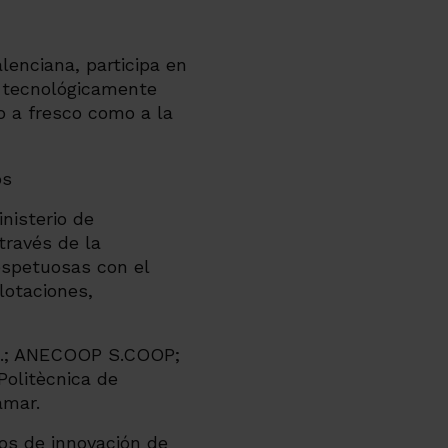
lenciana, participa en
, tecnológicamente
o a fresco como a la
nisterio de
través de la
espetuosas con el
lotaciones,
S.A.; ANECOOP S.COOP;
Politècnica de
amar.
os de innovación de