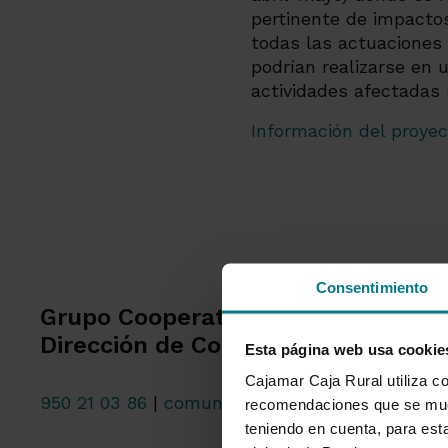
pertinente de impactos
todas las actuaciones 
podrían realizarse en 
actividades afectadas 
Información del proyec
Consentimiento
Grupo Cooperativo Cajamar
Dirección de Comunicación
Esta página web usa cookie
Cajamar Caja Rural utiliza co
950 21 03 86
|
comunicacion@grupocooperativo
recomendaciones que se mues
teniendo en cuenta, para esta