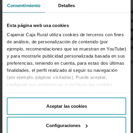
Grupo Cajamar gana 193
Consentimiento
Detalles
Una publicació
millones, un 8,5 % más, en
Cajamar advie
el primer semestre por el
Esta página web usa cookies
habrá más inc
crecimiento de la
Cajamar Caja Rural utiliza cookies de terceros con fines
alta intensida
actividad comercial
de análisis, de personalización de contenido (por
capacidad de 
ejemplo, recomendaciones que se muestran en YouTube)
y para mostrarle publicidad personalizada basada en sus
04 de Agosto de 2026
14 de Julio de 
preferencias, teniendo en cuenta, para estas dos últimas
finalidades, el perfil realizado al seguir su navegación
(por ejemplo, páginas visitadas). Puede aceptar,
1 de 4
configurar sus preferencias o rechazar las cookies
utilizando los botones incluidos más abajo o desde
“Detalles”. También puede obtener más información, así
como cambiar el consentimiento en cualquier momento
Aceptar las cookies
desde nuestra
Política de Cookies
.
Configuraciones
Secciones destacadas