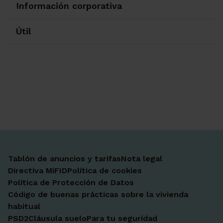
Información corporativa
Útil
Ir a Facebook
Ir a X-twitter
Ir a Instagram
Ir a Linkedin
Ir a Youtube
Ir a Blogger
Ir a Vimeo
Tablón de anuncios y tarifas
Nota legal
Directiva MiFID
Política de cookies
Política de Protección de Datos
Código de buenas prácticas sobre la vivienda
habitual
PSD2
Cláusula suelo
Para tu seguridad