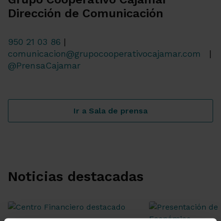
Dirección de Comunicación
950 21 03 86
|
comunicacion@grupocooperativocajamar.com
|
@PrensaCajamar
Ir a Sala de prensa
Noticias destacadas