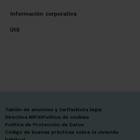
Información corporativa
Útil
Ir a Facebook
Ir a X-twitter
Ir a Instagram
Ir a Linkedin
Ir a Youtube
Ir a Blogger
Ir a Vimeo
Tablón de anuncios y tarifas
Nota legal
Directiva MiFID
Política de cookies
Política de Protección de Datos
Código de buenas prácticas sobre la vivienda
habitual