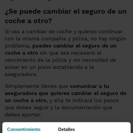
¿Se puede cambiar el seguro de un
coche a otro?
Si vas a cambiar de coche y quieres continuar
con la misma compañía y póliza, no hay ningún
problema,
puedes cambiar el seguro de un
coche a otro
sin que sea necesario el
vencimiento de la póliza y sin necesidad de
avisar en un plazo establecido a la
aseguradora.
Simplemente tienes que
comunicar a tu
aseguradora que quieres cambiar el seguro de
un coche a otro,
y ella te indicará los pasos
que debes seguir y la documentación que
debes aportar.
Así mismo,
al vender un vehículo también es
Consentimiento
Detalles