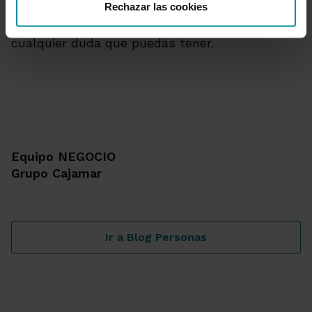
Rechazar las cookies
tipo de compromiso
y te ofreceremos el
asesoramiento que necesitas, resolviendo
cualquier duda que puedas tener.
Equipo NEGOCIO
Grupo Cajamar
Ir a Blog Personas