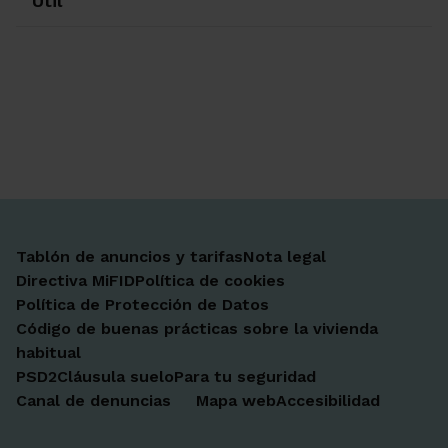
Útil
Ir a Facebook
Ir a X-twitter
Ir a Instagram
Ir a Linkedin
Ir a Youtube
Ir a Blogger
Ir a Vimeo
Tablón de anuncios y tarifas
Nota legal
Directiva MiFID
Política de cookies
Política de Protección de Datos
Código de buenas prácticas sobre la vivienda
habitual
PSD2
Cláusula suelo
Para tu seguridad
Canal de denuncias
Mapa web
Accesibilidad