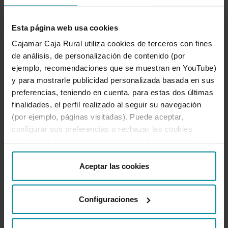
posible traspasar el seguro de coche al nuevo
propietario,
una opción muy interesante en
caso de que al vender el coche la póliza no
Esta página web usa cookies
haya vencido.
Cajamar Caja Rural utiliza cookies de terceros con fines
Cambiar seguro de
de análisis, de personalización de contenido (por
ejemplo, recomendaciones que se muestran en YouTube)
un coche a otro
y para mostrarle publicidad personalizada basada en sus
preferencias, teniendo en cuenta, para estas dos últimas
Cajamar
finalidades, el perfil realizado al seguir su navegación
(por ejemplo, páginas visitadas). Puede aceptar,
Si estás interesado en cambiar de seguro,
en
configurar sus preferencias o rechazar las cookies
Cajamar podrás cambiar el seguro de tu coche
utilizando los botones incluidos más abajo o desde
sin ningún problema,
poniendo a tu disposición
“Detalles”. También puede obtener más información, así
diferentes modalidades de seguros para que
como cambiar el consentimiento en cualquier momento
Aceptar las cookies
puedas escoger la protección más adecuada en
desde nuestra
Política de Cookies
.
función de tus necesidades y las de tu familia.
Configuraciones
Si estás interesado,
solicita más información
sobre
los seguros de coche Cajamar sin ningún