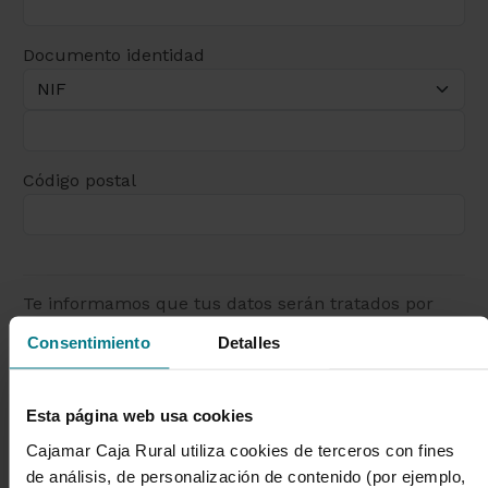
Documento identidad
Código postal
Te informamos que tus datos serán tratados por
Cajamar Caja Rural, Sociedad Cooperativa de
Consentimiento
Detalles
Crédito con la finalidad de gestionar tu solicitud.
Puedes encontrar información más detallada sobre
el ejercicio de derechos y sobre el tratamiento de
Esta página web usa cookies
tus datos personales en la
Política de Protección de
Datos
de nuestra Web.
Cajamar Caja Rural utiliza cookies de terceros con fines
de análisis, de personalización de contenido (por ejemplo,