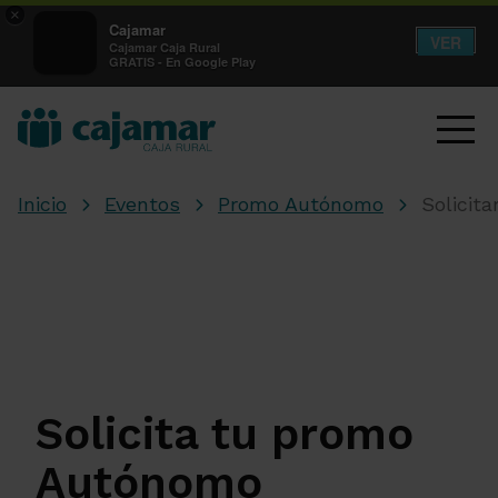
×
Cajamar
VER
Cajamar Caja Rural
GRATIS - En Google Play
Inicio
Eventos
Promo Autónomo
Solicit
Solicita tu promo
Autónomo