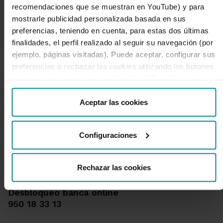
recomendaciones que se muestran en YouTube) y para
mostrarle publicidad personalizada basada en sus
Enviar
preferencias, teniendo en cuenta, para estas dos últimas
finalidades, el perfil realizado al seguir su navegación (por
ejemplo, páginas visitadas). Puede aceptar, configurar sus
preferencias o rechazar las cookies utilizando los botones
incluidos más abajo o desde “Detalles”. También puede
obtener más información, así como cambiar el
consentimiento en cualquier momento desde nuestra
Aceptar las cookies
Política de Cookies
.
Configuraciones
Te ayudamos
Quejas y reclamaciones
Rechazar las cookies
Oficinas y cajeros
Desbloqueo banca online
950 18 33 13