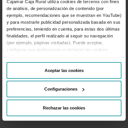
Te ayudamos
Cajamar Caja Rural utiliza cookies de terceros con fines
Quejas y reclamaciones
de análisis, de personalización de contenido (por
Oficinas y cajeros
ejemplo, recomendaciones que se muestran en YouTube)
Desbloqueo banca online
y para mostrarle publicidad personalizada basada en sus
950 18 33 13
preferencias, teniendo en cuenta, para estas dos últimas
finalidades, el perfil realizado al seguir su navegación
(por ejemplo, páginas visitadas). Puede aceptar,
configurar sus preferencias o rechazar las cookies
Destacados
utilizando los botones incluidos más abajo o desde
“Detalles”. También puede obtener más información, así
Información corporativa
como cambiar el consentimiento en cualquier momento
Aceptar las cookies
desde nuestra
Política de Cookies
.
Útil
Configuraciones
Rechazar las cookies
Ir a Facebook
Ir a X-twitter
Ir a Instagram
Ir a Linkedin
Ir a Youtube
Ir a Blogger
Ir a Vimeo