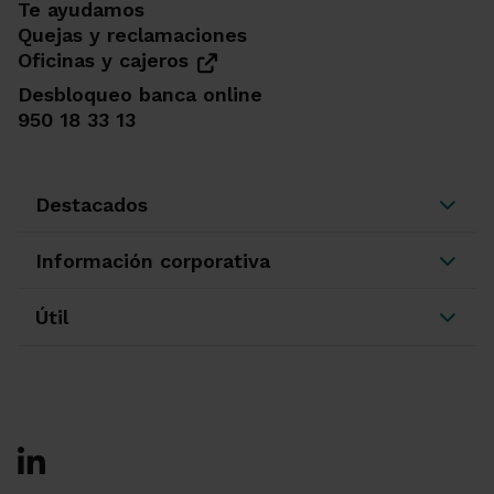
Te ayudamos
Quejas y reclamaciones
Oficinas y cajeros
Desbloqueo banca online
950 18 33 13
Destacados
Información corporativa
Útil
Ir a Facebook
Ir a X-twitter
Ir a Instagram
Ir a Linkedin
Ir a Youtube
Ir a Blogger
Ir a Vimeo