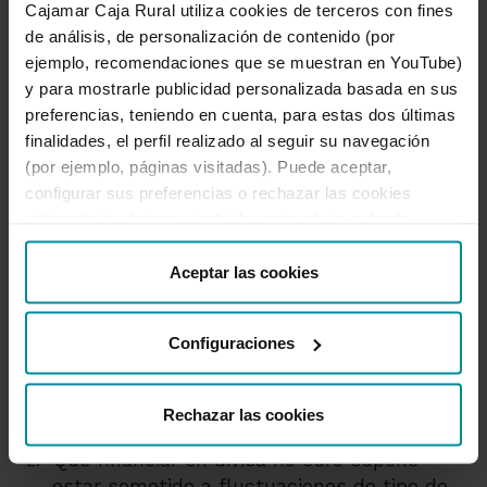
Cajamar Caja Rural utiliza cookies de terceros con fines
de análisis, de personalización de contenido (por
Si la financiación es en divisas, se aplicará
ejemplo, recomendaciones que se muestran en YouTube)
para el cálculo de los intereses el coste
y para mostrarle publicidad personalizada basada en sus
financiero de tal divisa al plazo referido (p.ej.
preferencias, teniendo en cuenta, para estas dos últimas
Libor del Usd a 3 Meses si la financiación es
finalidades, el perfil realizado al seguir su navegación
en dólares USA y el plazo de 3 meses)
(por ejemplo, páginas visitadas). Puede aceptar,
Recomendaciones:
configurar sus preferencias o rechazar las cookies
utilizando los botones incluidos más abajo o desde
Si la moneda de pago es divisa, el cliente ha de
“Detalles”. También puede obtener más información, así
tener en cuenta:
como cambiar el consentimiento en cualquier momento
Aceptar las cookies
desde nuestra
Política de Cookies
.
Que existen diferencias en los índice de
referencia (Euribor, Libor de las diferentes
Configuraciones
divisas) para el cálculo de los costes
financieros (Libor Usd 3 M no es igual al
Euribor 3 M)
Rechazar las cookies
Que financiar en divisa no euro supone
estar sometido a fluctuaciones de tipo de