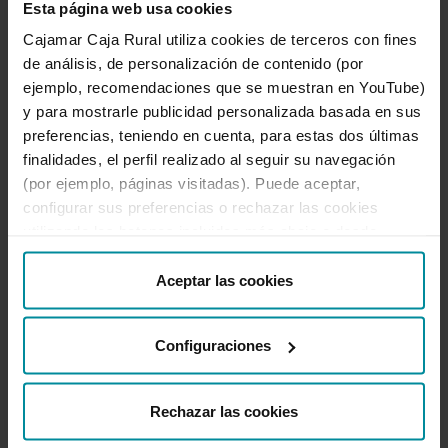
Esta página web usa cookies
Cajamar Caja Rural utiliza cookies de terceros con fines
de análisis, de personalización de contenido (por
Te ayudamos
ejemplo, recomendaciones que se muestran en YouTube)
Quejas y reclamaciones
y para mostrarle publicidad personalizada basada en sus
Oficinas y cajeros
preferencias, teniendo en cuenta, para estas dos últimas
Desbloqueo banca online
finalidades, el perfil realizado al seguir su navegación
950 18 33 13
(por ejemplo, páginas visitadas). Puede aceptar,
configurar sus preferencias o rechazar las cookies
utilizando los botones incluidos más abajo o desde
Destacados
“Detalles”. También puede obtener más información, así
como cambiar el consentimiento en cualquier momento
Aceptar las cookies
Información corporativa
desde nuestra
Política de Cookies
.
Configuraciones
Útil
Rechazar las cookies