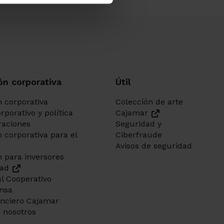
ón corporativa
Útil
 corporativa
Colección de arte
rporativo y política
Cajamar
aciones
Seguridad y
 corporativa para el
Ciberfraude
Avisos de seguridad
 para inversores
dad
l Cooperativo
ensa
anciero Cajamar
 nosotros