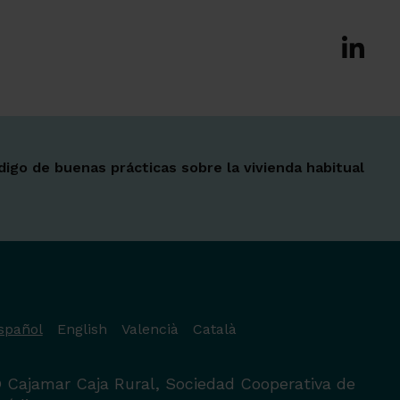
Ir a Fac
Ir a X-tw
Ir a Ins
Ir a Lin
Ir a 
Ir a 
Ir a 
digo de buenas prácticas sobre la vivienda habitual
spañol
English
Valencià
Català
 Cajamar Caja Rural, Sociedad Cooperativa de