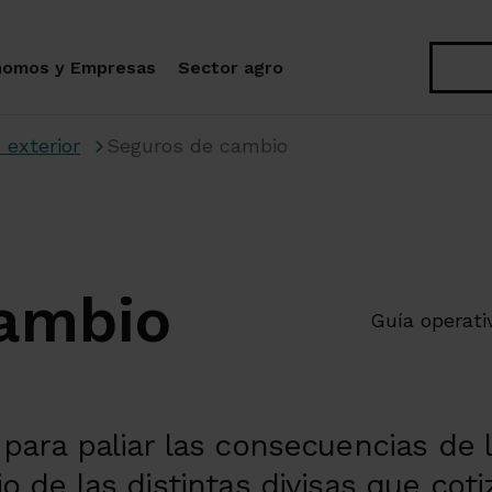
Buscar
nomos y Empresas
Sector agro
 exterior
Seguros de cambio
cambio
Guía operati
para paliar las consecuencias de l
o de las distintas divisas que co