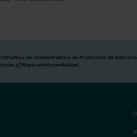
FID
Política de cookies
Política de Protección de Datos
Có
uncias
Mapa web
Accesibilidad
E
©