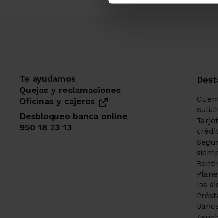
Te ayudamos
Dest
Quejas y reclamaciones
Cuent
Oficinas y cajeros
Solic
Desbloqueo banca online
Tarje
950 18 33 13
crédi
Segur
siemp
Renti
Plane
los s
Prést
Banca
Asoci