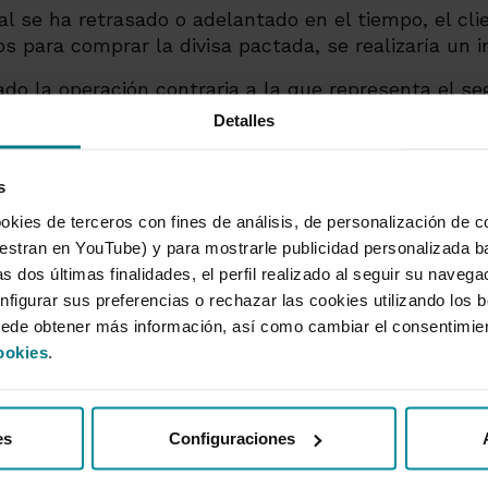
al se ha retrasado o adelantado en el tiempo, el cli
os para comprar la divisa pactada, se realizaría un
ado la operación contraria a la que representa el se
o de cambio. El incumplimiento generará una diferen
Detalles
bio pudiendo ser positiva o negativa en función de l
to
s
okies de terceros con fines de análisis, de personalización de c
, se fija una fecha de vencimiento final y un import
tran en YouTube) y para mostrarle publicidad personalizada b
e cambio.
s dos últimas finalidades, el perfil realizado al seguir su naveg
 algún importe del seguro de cambio, si no existe 
nfigurar sus preferencias o rechazar las cookies utilizando los 
ible.
uede obtener más información, así como cambiar el consentimie
ookies
.
ado la operación contraria a la que representa el se
o de cambio. El incumplimiento generará una diferen
bio pudiendo ser positiva o negativa en función de l
es
Configuraciones