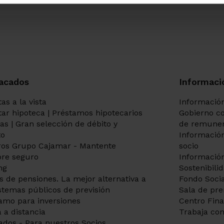
acados
Informaci
as a la vista
Información
itar hipoteca | Préstamos hipotecarios
Gobierno co
tas | Gran selección de débito y
de remuner
to
Información
os Grupo Cajamar - Mantente
socio
re seguro
Información
ng
Sostenibili
s de pensiones. La mejor alternativa a
Fondo Socia
istemas públicos de previsión
Sala de pr
amo para inversiones
Centro Fin
 a distancia
Trabaja con
ados - Para nuestros Socios