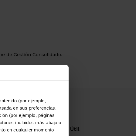
rme de Gestión Consolidado.
ontenido (por ejemplo,
asada en sus preferencias,
ación (por ejemplo, páginas
botones incluidos más abajo o
ón corporativa
Útil
nto en cualquier momento