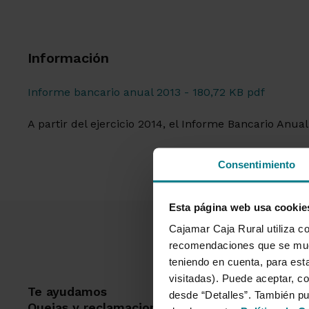
Información
Informe bancario anual 2013 - 180,72 KB pdf
A partir del ejercicio 2014, el Informe Bancario Anu
Consentimiento
Esta página web usa cookie
Cajamar Caja Rural utiliza co
recomendaciones que se mues
teniendo en cuenta, para esta
visitadas). Puede aceptar, co
Te ayudamos
Dest
desde “Detalles”. También p
Quejas y reclamaciones