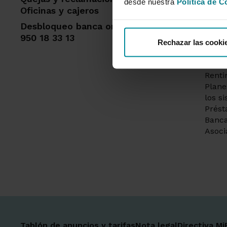
desde nuestra
Política de C
Cuent
Oficinas y cajeros
Solic
Desbloqueo banca online
Tarje
950 18 33 13
crédi
Rechazar las cooki
Segur
siemp
Renti
Plane
los s
Prést
Banca
Asoci
Tablón de anuncios y tarifas
Nota legal
Directiva Mi