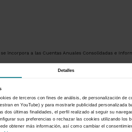
al se incorpora a las Cuentas Anuales Consolidadas e Info
Detalles
s
okies de terceros con fines de análisis, de personalización de c
tran en YouTube) y para mostrarle publicidad personalizada b
s dos últimas finalidades, el perfil realizado al seguir su naveg
nfigurar sus preferencias o rechazar las cookies utilizando los 
acados
Informaci
uede obtener más información, así como cambiar el consentimie