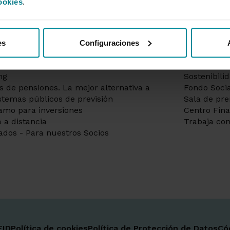
ookies
.
as a la vista
Información
itar hipoteca | Préstamos hipotecarios
Gobierno co
tas | Gran selección de débito y
de remuner
to
Información
es
Configuraciones
os Grupo Cajamar - Mantente
socio
re seguro
Información
ng
Sostenibili
s de pensiones. La mejor alternativa a
Fondo Socia
istemas públicos de previsión
Sala de pr
amo para inversiones
Centro Fin
 a distancia
Trabaja con
ados - Para nuestros Socios
FID
Política de cookies
Política de Protección de Datos
Có