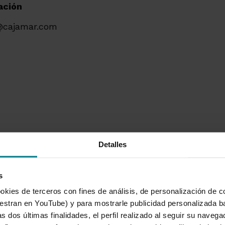
ación
@cajamar.com
cajamar.com
|
@PrensaCajamar
Detalles
s
okies de terceros con fines de análisis, de personalización de c
tran en YouTube) y para mostrarle publicidad personalizada b
s dos últimas finalidades, el perfil realizado al seguir su naveg