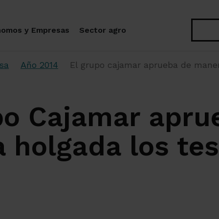
Buscar
nomos y Empresas
Sector agro
sa
Año 2014
El grupo cajamar aprueba de maner
po Cajamar apru
 holgada los tes