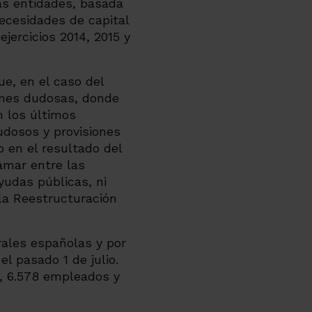
las entidades, basada
necesidades de capital
jercicios 2014, 2015 y
e, en el caso del
ones dudosas, donde
n los últimos
dudosos y provisiones
 en el resultado del
amar entre las
yudas públicas, ni
la Reestructuración
rales españolas y por
l pasado 1 de julio.
s, 6.578 empleados y