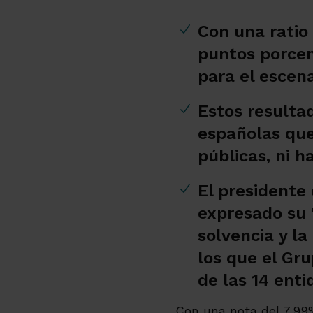
Con una ratio
puntos porcen
para el escena
Estos resulta
españolas que
públicas, ni h
El presidente
expresado su "
solvencia y la
los que el Gr
de las 14 enti
Con una nota del 7,99