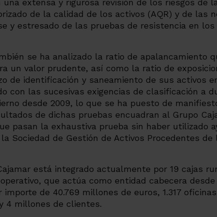
n una extensa y rigurosa revisión de los riesgos de 
rizado de la calidad de los activos (AQR) y de las 
e y estresado de las pruebas de resistencia en los e
bién se ha analizado la ratio de apalancamiento qu
a un valor prudente, así como la ratio de exposici
zo de identificación y saneamiento de sus activos e
ido con las sucesivas exigencias de clasificación a 
erno desde 2009, lo que se ha puesto de manifiesto
sultados de dichas pruebas encuadran al Grupo Caj
e pasan la exhaustiva prueba sin haber utilizado a
 la Sociedad de Gestión de Activos Procedentes de 
Cajamar está integrado actualmente por 19 cajas ru
operativo, que actúa como entidad cabecera desde e
 importe de 40.769 millones de euros, 1.317 oficina
y 4 millones de clientes.