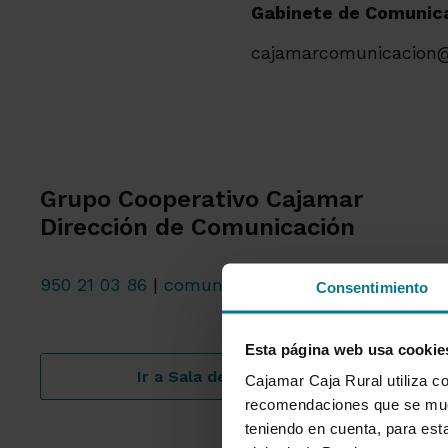
Gabinete de Comunic
cajamarcomunicacion
Grupo Cooperativo Cajamar
Dirección de Comunicación
950 21 03 86
|
comunicacion@grupocooperativo
Consentimiento
Esta página web usa cookie
Ir a Sala de prensa
Cajamar Caja Rural utiliza co
recomendaciones que se mues
teniendo en cuenta, para esta