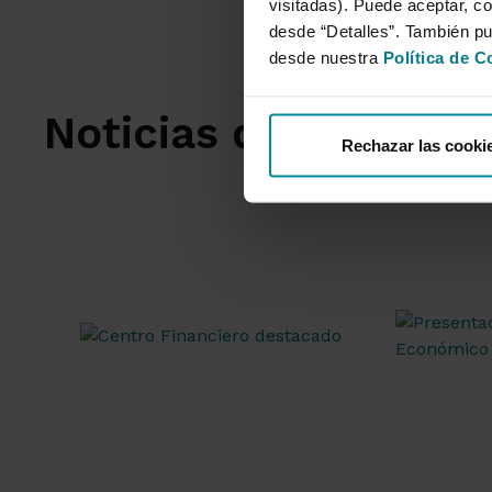
visitadas). Puede aceptar, co
desde “Detalles”. También p
desde nuestra
Política de C
Noticias destacadas
Rechazar las cooki