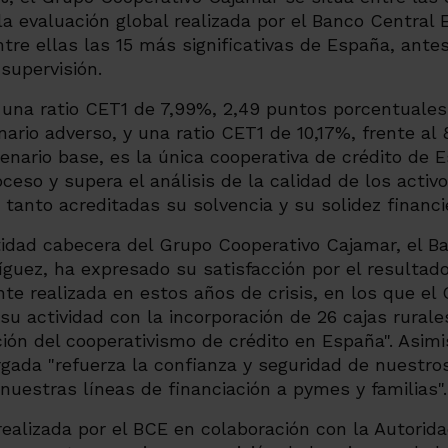
a evaluación global realizada por el Banco Central 
tre ellas las 15 más significativas de España, ante
supervisión.
 una ratio CET1 de 7,99%, 2,49 puntos porcentuale
nario adverso, y una ratio CET1 de 10,17%, frente al
cenario base, es la única cooperativa de crédito de
ceso y supera el análisis de la calidad de los activ
r tanto acreditadas su solvencia y su solidez financi
tidad cabecera del Grupo Cooperativo Cajamar, el B
íguez, ha expresado su satisfacción por el resultad
nte realizada en estos años de crisis, en los que e
o su actividad con la incorporación de 26 cajas rural
ción del cooperativismo de crédito en España". Asi
rgada "refuerza la confianza y seguridad de nuestros
 nuestras líneas de financiación a pymes y familias".
realizada por el BCE en colaboración con la Autorid