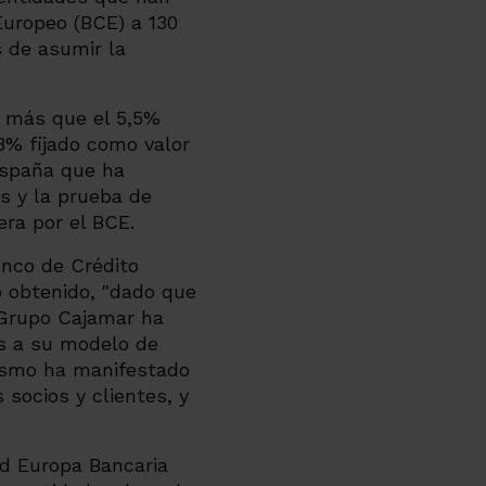
Europeo (BCE) a 130
s de asumir la
s más que el 5,5%
 8% fijado como valor
 España que ha
os y la prueba de
era por el BCE.
anco de Crédito
o obtenido, "dado que
l Grupo Cajamar ha
es a su modelo de
mismo ha manifestado
 socios y clientes, y
ad Europa Bancaria