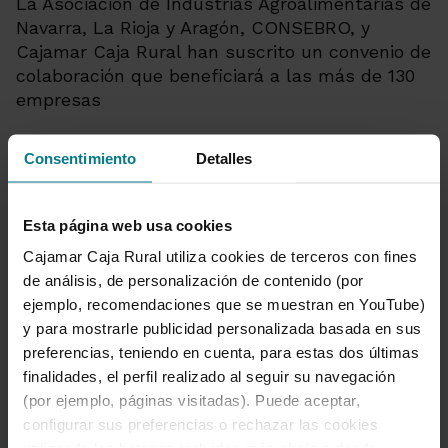
La Asociación de Industrias Agroalimentarias de
Navarra, La Rioja y Aragón, CONSEBRO, y
Cajamar Caja Rural han suscrito un convenio de
colaboración que beneficiará a las más de 130
empresas
Consentimiento
Detalles
Financiación preferencial de
Esta página web usa cookies
Cajamar para la asociación de
Cajamar Caja Rural utiliza cookies de terceros con fines
empresarios de Dolores
de análisis, de personalización de contenido (por
ejemplo, recomendaciones que se muestran en YouTube)
30 de abril de 2014
y para mostrarle publicidad personalizada basada en sus
Cajamar Caja Rural y la Asociación de
preferencias, teniendo en cuenta, para estas dos últimas
Empresarios de Dolores (ASEMDOLORES) han
finalidades, el perfil realizado al seguir su navegación
suscrito un acuerdo de colaboración para
(por ejemplo, páginas visitadas). Puede aceptar,
impulsar la economía de este municipio
configurar sus preferencias o rechazar las cookies
alicantino