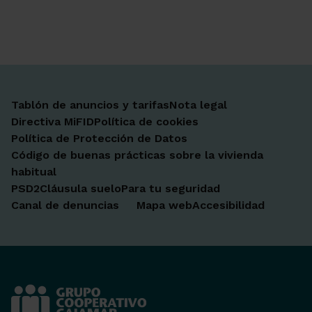
Ir a Facebook
Ir a X-twitter
Ir a Instagram
Ir a Linkedin
Ir a Youtube
Ir a Blogger
Ir a Vimeo
Tablón de anuncios y tarifas
Nota legal
Directiva MiFID
Política de cookies
Política de Protección de Datos
Código de buenas prácticas sobre la vivienda
habitual
PSD2
Cláusula suelo
Para tu seguridad
Canal de denuncias
Mapa web
Accesibilidad