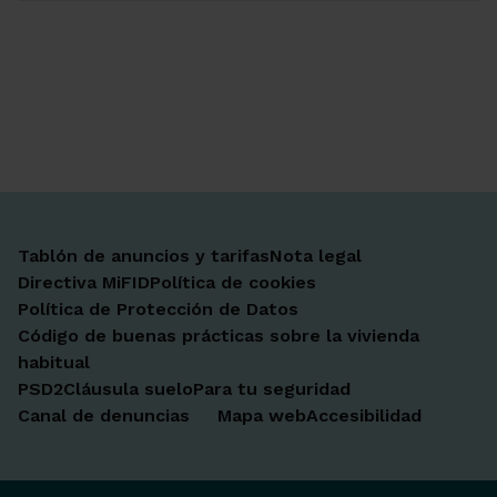
Ir a Facebook
Ir a X-twitter
Ir a Instagram
Ir a Linkedin
Ir a Youtube
Ir a Blogger
Ir a Vimeo
Tablón de anuncios y tarifas
Nota legal
Directiva MiFID
Política de cookies
Política de Protección de Datos
Código de buenas prácticas sobre la vivienda
habitual
PSD2
Cláusula suelo
Para tu seguridad
Canal de denuncias
Mapa web
Accesibilidad