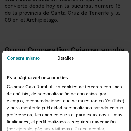
convierte desde hoy en la sucursal número 15
de la provincia de Santa Cruz de Tenerife y la
68 en el Archipiélago.
Grupo Cooperativo Cajamar amplía
su gama de productos de seguros
Consentimiento
Detalles
29 de julio de 2015
Esta página web usa cookies
Cajamar incorpora un nuevo producto a su
Cajamar Caja Rural utiliza cookies de terceros con fines
gama de planes de ahorro, con el lanzamiento
de análisis, de personalización de contenido (por
de Seguro Ahorro 5. Una nueva modalidad de
ejemplo, recomendaciones que se muestran en YouTube)
plan de ahorro de prima periódica que permite
y para mostrarle publicidad personalizada basada en sus
al tomador la exención total de la tributación
preferencias, teniendo en cuenta, para estas dos últimas
de los rendimientos generados al vencimiento a
finalidades, el perfil realizado al seguir su navegación
un plazo mínimo de 5 años.
(por ejemplo, páginas visitadas). Puede aceptar,