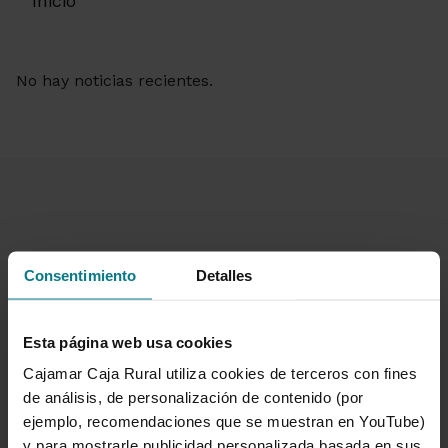
Inicio
No hay noticias recientes.
Consentimiento
Detalles
Te ayudamos
Quejas y reclamaciones
Oficinas y cajeros
Esta página web usa cookies
Desbloqueo banca online
Cajamar Caja Rural utiliza cookies de terceros con fines
950 18 33 13
de análisis, de personalización de contenido (por
ejemplo, recomendaciones que se muestran en YouTube)
y para mostrarle publicidad personalizada basada en sus