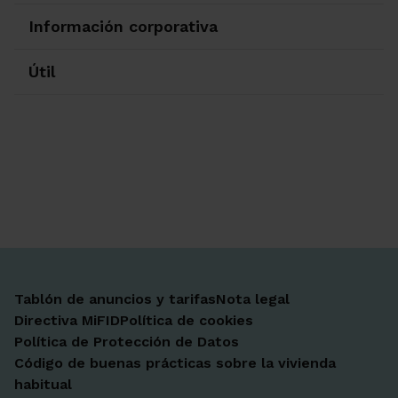
Información corporativa
Útil
Ir a Facebook
Ir a X-twitter
Ir a Instagram
Ir a Linkedin
Ir a Youtube
Ir a Blogger
Ir a Vimeo
Tablón de anuncios y tarifas
Nota legal
Directiva MiFID
Política de cookies
Política de Protección de Datos
Código de buenas prácticas sobre la vivienda
habitual