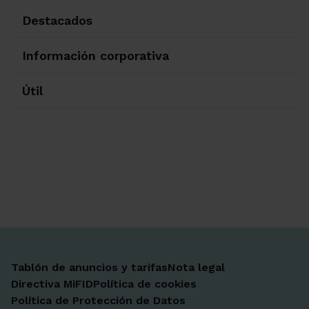
Destacados
Información corporativa
Útil
Ir a Facebook
Ir a X-twitter
Ir a Instagram
Ir a Linkedin
Ir a Youtube
Ir a Blogger
Ir a Vimeo
Tablón de anuncios y tarifas
Nota legal
Directiva MiFID
Política de cookies
Política de Protección de Datos