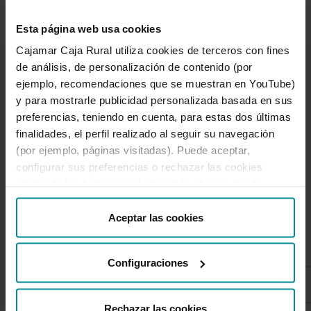
personal.
Esta página web usa cookies
Permanece informado sobre nuevas
modalidades de fraude online y como
Cajamar Caja Rural utiliza cookies de terceros con fines
evitarlos (
https://www.incibe.es/
)
de análisis, de personalización de contenido (por
ejemplo, recomendaciones que se muestran en YouTube)
y para mostrarle publicidad personalizada basada en sus
preferencias, teniendo en cuenta, para estas dos últimas
finalidades, el perfil realizado al seguir su navegación
(por ejemplo, páginas visitadas). Puede aceptar,
configurar sus preferencias o rechazar las cookies
utilizando los botones incluidos más abajo o desde
Secciones destacadas de
“Detalles”. También puede obtener más información, así
como cambiar el consentimiento en cualquier momento
Aceptar las cookies
avisos de seguridad
desde nuestra
Política de Cookies
.
Configuraciones
Fraudes
Rechazar las cookies