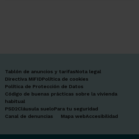
Ir a Facebook
Ir a X-twitter
Ir a Instagram
Ir a Linkedin
Ir a Youtube
Ir a Blogger
Ir a Vimeo
Tablón de anuncios y tarifas
Nota legal
Directiva MiFID
Política de cookies
Política de Protección de Datos
Código de buenas prácticas sobre la vivienda
habitual
PSD2
Cláusula suelo
Para tu seguridad
Canal de denuncias
Mapa web
Accesibilidad