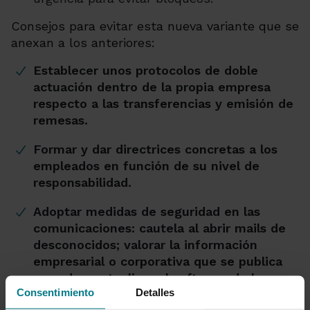
Consejos para evitar esta nueva variante que se
anexan a los anteriores:
Establecer unos protocolos de doble
actuación dentro de la propia empresa
respecto a las transferencias y emisión de
remesas.
Formar y dar directrices concretas a los
empleados en función de su nivel de
responsabilidad.
Adoptar medidas de seguridad en las
comunicaciones: cautela al abrir mails de
desconocidos; valorar la información
empresarial o corporativa que se publica
en redes, actualizar el software de los
Consentimiento
Detalles
equipos utilizados por el CEO y resto de