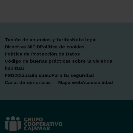
Ir a Facebook
Ir a X-twitter
Ir a Instagram
Ir a Linkedin
Ir a Youtube
Ir a Blogger
Ir a Vimeo
Tablón de anuncios y tarifas
Nota legal
Directiva MiFID
Política de cookies
Política de Protección de Datos
Código de buenas prácticas sobre la vivienda
habitual
PSD2
Cláusula suelo
Para tu seguridad
Canal de denuncias
Mapa web
Accesibilidad