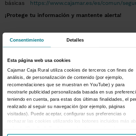
básicas
https://www.cajamar.es/es/comun/segur
¡Protege tu información y mantente alerta!
Consentimiento
Detalles
Secciones destacadas de
Esta página web usa cookies
avisos de seguridad
Cajamar Caja Rural utiliza cookies de terceros con fines de
análisis, de personalización de contenido (por ejemplo,
recomendaciones que se muestran en YouTube) y para
mostrarle publicidad personalizada basada en sus preferenci
Fraudes
teniendo en cuenta, para estas dos últimas finalidades, el per
realizado al seguir su navegación (por ejemplo, páginas
visitadas). Puede aceptar, configurar sus preferencias o
rechazar las cookies utilizando los botones incluidos más ab
1 de 4
o desde “Detalles”. También puede obtener más información,
así como cambiar el consentimiento en cualquier momento