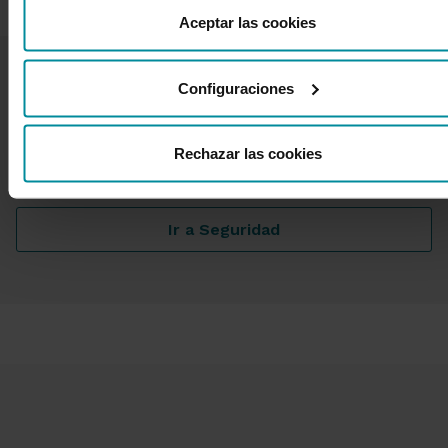
desde nuestra
Política de Cookies
.
Aceptar las cookies
Configuraciones
Seguridad y Ciberfraude
Ciberseguridad para prevenir fraudes y estafas.
Rechazar las cookies
Actúa rápido si sospechas de algún fraude.
Ir a Seguridad
Seguridad y Ciberfraude