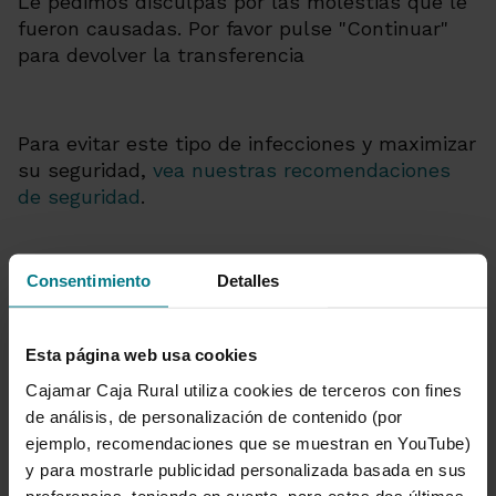
Le pedimos disculpas por las molestias que le
fueron causadas. Por favor pulse "Continuar"
para devolver la transferencia
Para evitar este tipo de infecciones y maximizar
su seguridad,
vea nuestras recomendaciones
de seguridad
.
Consentimiento
Detalles
Esta página web usa cookies
Cajamar Caja Rural utiliza cookies de terceros con fines
de análisis, de personalización de contenido (por
Secciones destacadas de
ejemplo, recomendaciones que se muestran en YouTube)
y para mostrarle publicidad personalizada basada en sus
avisos de seguridad
preferencias, teniendo en cuenta, para estas dos últimas