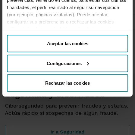
finalidades, el perfil realizado al seguir su navegación
(por ejemplo, páginas visitadas). Puede aceptar,
Fraudes
configurar sus preferencias o rechazar las cookies
utilizando los botones incluidos más abajo o desde
“Detalles”. También puede obtener más información, así
como cambiar el consentimiento en cualquier momento
Aceptar las cookies
1 de 4
desde nuestra
Política de Cookies
.
Configuraciones
Rechazar las cookies
Seguridad y Ciberfraude
Ciberseguridad para prevenir fraudes y estafas.
Actúa rápido si sospechas de algún fraude.
Ir a Seguridad
Seguridad y Ciberfraude