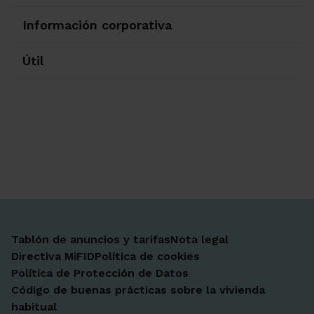
Información corporativa
Útil
Ir a Facebook
Ir a X-twitter
Ir a Instagram
Ir a Linkedin
Ir a Youtube
Ir a Blogger
Ir a Vimeo
Tablón de anuncios y tarifas
Nota legal
Directiva MiFID
Política de cookies
Política de Protección de Datos
Código de buenas prácticas sobre la vivienda
habitual