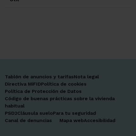
Ir a Facebook
Ir a X-twitter
Ir a Instagram
Ir a Linkedin
Ir a Youtube
Ir a Blogger
Ir a Vimeo
Tablón de anuncios y tarifas
Nota legal
Directiva MiFID
Política de cookies
Política de Protección de Datos
Código de buenas prácticas sobre la vivienda
habitual
PSD2
Cláusula suelo
Para tu seguridad
Canal de denuncias
Mapa web
Accesibilidad