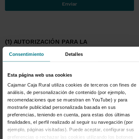
Enviar
(1) AUTORIZACIÓN PARA LA
COMUNICACIÓN DE DATOS A TERCEROS
Consentimiento
Detalles
COLABORADORES
Responsable de origen:
Cajamar Caja Rural
Esta página web usa cookies
En el marco de nuestra colaboración para ofrecerle
Cajamar Caja Rural utiliza cookies de terceros con fines de
soluciones integrales de eficiencia energética, le
análisis, de personalización de contenido (por ejemplo,
informamos de que Cajamar Caja Rural mantiene un
recomendaciones que se muestran en YouTube) y para
acuerdo con Vivendio para facilitarle el acceso a
mostrarle publicidad personalizada basada en sus
servicios complementarios.
preferencias, teniendo en cuenta, para estas dos últimas
finalidades, el perfil realizado al seguir su navegación (por
Por ello, solicitamos su consentimiento expreso para
ejemplo, páginas visitadas). Puede aceptar, configurar sus
comunicar sus datos de contacto y de proyecto a:
preferencias o rechazar las cookies utilizando los botones