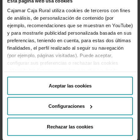
Esta página web usa cookies
Cajamar Caja Rural utiliza cookies de terceros con fines
de análisis, de personalización de contenido (por
Te ayudamos
ejemplo, recomendaciones que se muestran en YouTube)
Quejas y reclamaciones
y para mostrarle publicidad personalizada basada en sus
Oficinas y cajeros
preferencias, teniendo en cuenta, para estas dos últimas
Desbloqueo banca online
finalidades, el perfil realizado al seguir su navegación
950 18 33 13
(por ejemplo, páginas visitadas). Puede aceptar,
configurar sus preferencias o rechazar las cookies
utilizando los botones incluidos más abajo o desde
Destacados
“Detalles”. También puede obtener más información, así
como cambiar el consentimiento en cualquier momento
Aceptar las cookies
Información corporativa
desde nuestra
Política de Cookies
.
Configuraciones
Útil
Rechazar las cookies