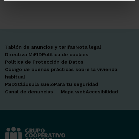
Ir a Facebook
Ir a X-twitter
Ir a Instagram
Ir a Linkedin
Ir a Youtube
Ir a Blogger
Ir a Vimeo
Tablón de anuncios y tarifas
Nota legal
Directiva MiFID
Política de cookies
Política de Protección de Datos
Código de buenas prácticas sobre la vivienda
habitual
PSD2
Cláusula suelo
Para tu seguridad
Canal de denuncias
Mapa web
Accesibilidad