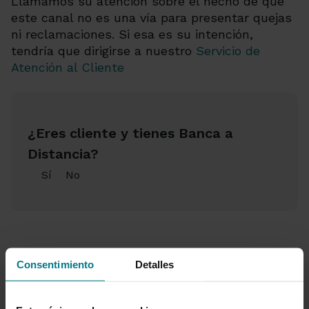
Llamamos su atención sobre el hecho de que
este canal no es una vía para presentar quejas
ni reclamaciones. Si esa es su intención,
tendría que dirigirse a nuestro
Servicio de
Atención al Cliente
¿Eres cliente y tienes Banca a
Distancia?
Sí
No
Consentimiento
Detalles