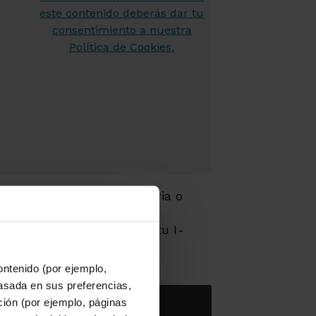
 alguna transacción bancaria o
no el documento, puedes
r momento y lugar desde tu I-
ontenido (por ejemplo,
asada en sus preferencias,
 la APP Grupo Cajamar
ación (por ejemplo, páginas