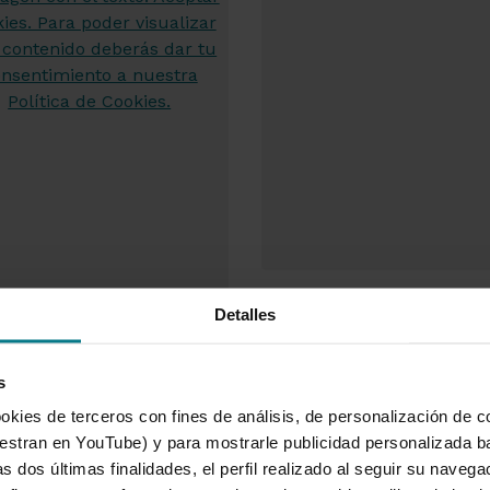
Si tienes que consultar
Detalles
aviso y no tienes a ma
ansacción bancaria o
consultarlo en cualquie
mento, puedes
Buzón.
s
y lugar desde tu I-
okies de terceros con fines de análisis, de personalización de c
tran en YouTube) y para mostrarle publicidad personalizada b
tarjeta Grupo Cajamar?
Pagar un recibo desde
s dos últimas finalidades, el perfil realizado al seguir su naveg