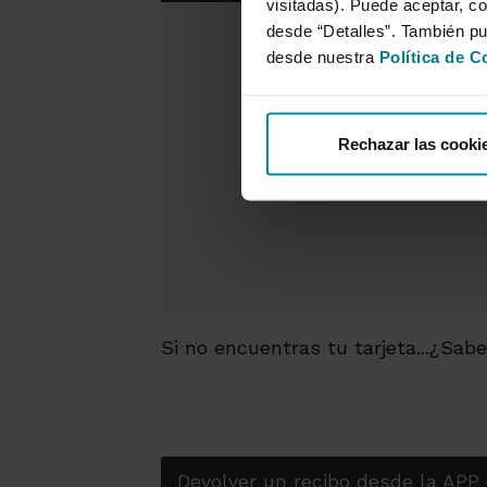
visitadas). Puede aceptar, co
desde “Detalles”. También p
desde nuestra
Política de C
Rechazar las cooki
Si no encuentras tu tarjeta...¿Sa
Devolver un recibo desde la APP