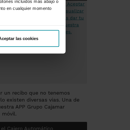
botones incluidos más abajo o
nto en cualquier momento
Aceptar las cookies
ar un recibo que no tenemos
lo existen diversas vías. Una de
uestra APP Grupo Cajamar
 móvil.
 el Cajero Automático