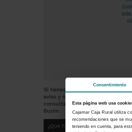
Consentimiento
Si tienes que consultar alguna tr
aviso y no tienes a mano el docu
Esta página web usa cookie
consultarlo en cualquier momento 
Buzón.
Cajamar Caja Rural utiliza co
recomendaciones que se mues
¿Qué hacer si no encuentras tu 
teniendo en cuenta, para esta