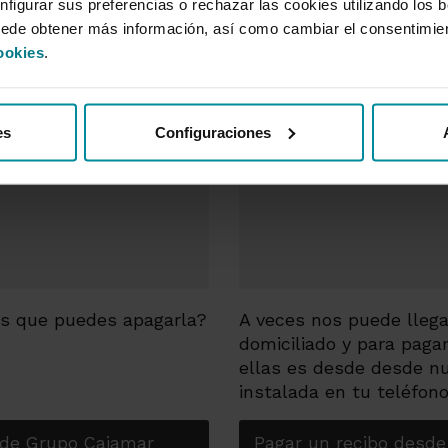
nfigurar sus preferencias o rechazar las cookies utilizando los 
uede obtener más información, así como cambiar el consentimie
ookies
.
es
Configuraciones
bes que puedes apagarla?
A veces nos puede lleg
domiciliado y para pagar
ellas es desde desde n
instalada en tu teléfono
 de Grupo Cajamar
Pagar un recibo desde