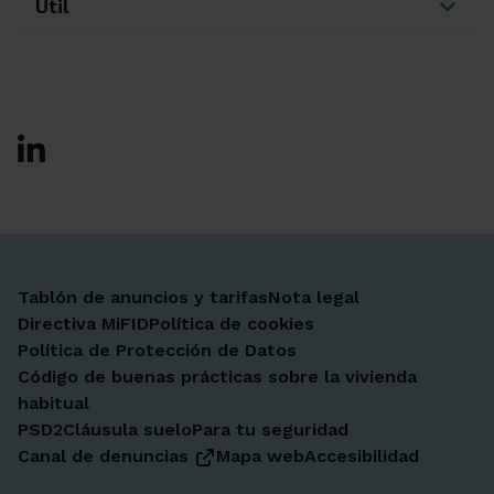
Útil
Ir a Facebook
Ir a X-twitter
Ir a Instagram
Ir a Linkedin
Ir a Youtube
Ir a Blogger
Ir a Vimeo
Tablón de anuncios y tarifas
Nota legal
Directiva MiFID
Política de cookies
Política de Protección de Datos
Código de buenas prácticas sobre la vivienda
habitual
PSD2
Cláusula suelo
Para tu seguridad
Canal de denuncias
Mapa web
Accesibilidad