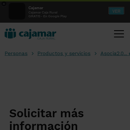
×
Cajamar
VER
Cajamar Caja Rural
GRATIS - En Google Play
Personas
Productos y servicios
Asocia2.0...
Solicitar más
información