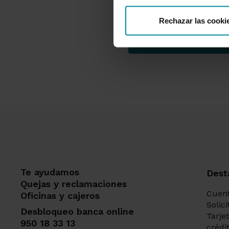
Protección de Datos
de
Rechazar las cooki
Te ayudamos
Dest
Quejas y reclamaciones
Cuent
Oficinas y cajeros
Solic
Desbloqueo banca online
Tarje
950 18 33 13
crédi