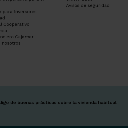
Avisos de seguridad
 para inversores
dad
l Cooperativo
ensa
anciero Cajamar
 nosotros
Ir a 
Ir a 
Ir a 
Ir a 
Ir a 
Ir a 
Ir a 
digo de buenas prácticas sobre la vivienda habitual