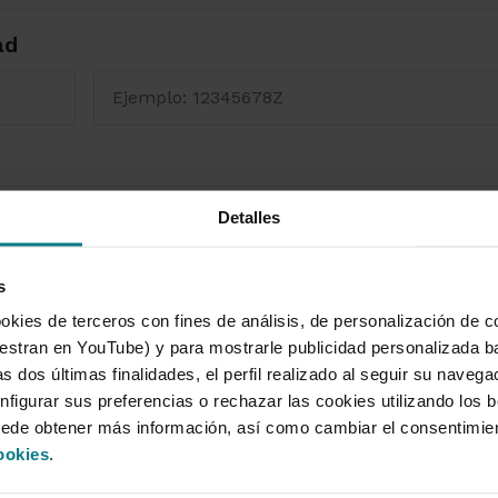
ad
de Documento
Detalles
s
okies de terceros con fines de análisis, de personalización de c
tran en YouTube) y para mostrarle publicidad personalizada b
s dos últimas finalidades, el perfil realizado al seguir su naveg
nfigurar sus preferencias o rechazar las cookies utilizando los 
A SOBRE PROTECCIÓN DE DATOS
uede obtener más información, así como cambiar el consentimie
 datos serán tratados por Cajamar Caja Rural, Soc
ookies
.
ad de gestionar tu solicitud. Puedes encontrar info
derechos y sobre el tratamiento de tus datos person