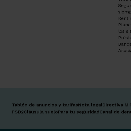
Segur
siemp
Renti
Plane
los s
Prést
Banca
Asoci
Tablón de anuncios y tarifas
Nota legal
Directiva Mi
PSD2
Cláusula suelo
Para tu seguridad
Canal de den