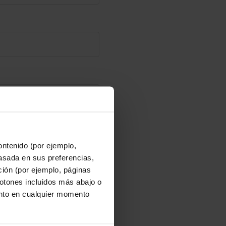
ontenido (por ejemplo,
asada en sus preferencias,
ación (por ejemplo, páginas
botones incluidos más abajo o
nto en cualquier momento
iedad Cooperativa de
rmación más detallada
ales en la
Política de