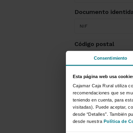
Documento identid
Seleccione el tipo 
Código postal
Consentimiento
Mensaje
Esta página web usa cookie
Cajamar Caja Rural utiliza co
recomendaciones que se mues
teniendo en cuenta, para esta
visitadas). Puede aceptar, co
INFORMACIÓN BÁSIC
desde “Detalles”. También p
Te informamos que tus
desde nuestra
Política de C
Crédito con la finalid
sobre el ejercicio de 