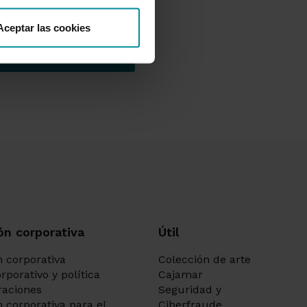
Aceptar las cookies
ón corporativa
Útil
 corporativa
Colección de arte
rporativo y política
Cajamar
aciones
Seguridad y
 corporativa para el
Ciberfraude