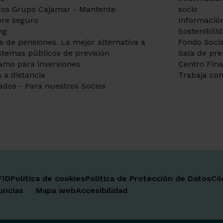
os Grupo Cajamar - Mantente
socio
re seguro
Información
ng
Sostenibili
s de pensiones. La mejor alternativa a
Fondo Socia
istemas públicos de previsión
Sala de pr
amo para inversiones
Centro Fin
 a distancia
Trabaja con
ados - Para nuestros Socios
FID
Política de cookies
Política de Protección de Datos
Có
uncias
Mapa web
Accesibilidad