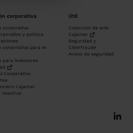
ón corporativa
Útil
 corporativa
Colección de arte
rporativo y política
Cajamar
aciones
Seguridad y
 corporativa para el
Ciberfraude
Avisos de seguridad
 para inversores
dad
l Cooperativo
ensa
anciero Cajamar
 nosotros
Ir a Fac
Ir a X-tw
Ir a Ins
Ir a Lin
Ir a 
Ir a 
Ir a 