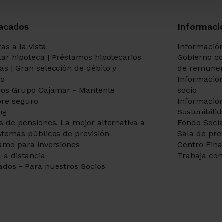
acados
Informaci
as a la vista
Información
itar hipoteca | Préstamos hipotecarios
Gobierno co
tas | Gran selección de débito y
de remuner
to
Información
os Grupo Cajamar - Mantente
socio
re seguro
Información
ng
Sostenibili
s de pensiones. La mejor alternativa a
Fondo Socia
istemas públicos de previsión
Sala de pr
amo para inversiones
Centro Fin
 a distancia
Trabaja con
ados - Para nuestros Socios