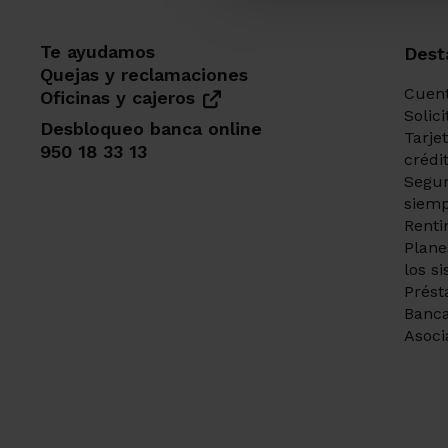
Te ayudamos
Dest
Quejas y reclamaciones
Cuent
Oficinas y cajeros
Solic
Desbloqueo banca online
Tarje
950 18 33 13
crédi
Segur
siemp
Renti
Plane
los s
Prést
Banca
Asoci