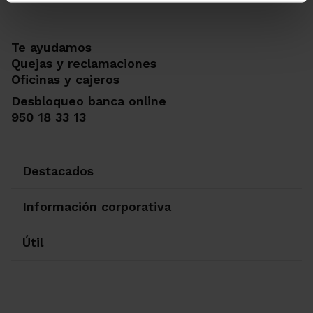
Te ayudamos
Quejas y reclamaciones
Oficinas y cajeros
Desbloqueo banca online
950 18 33 13
Destacados
Información corporativa
Útil