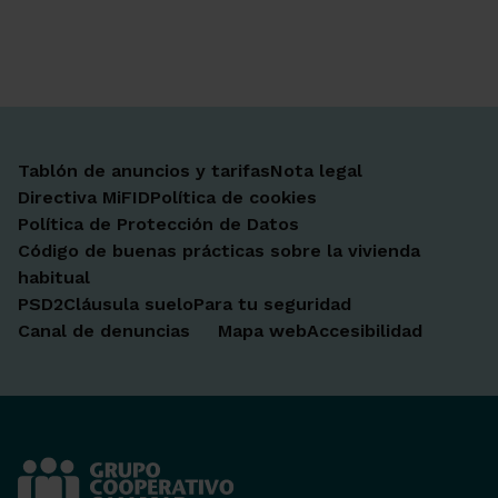
Ir a Facebook
Ir a X-twitter
Ir a Instagram
Ir a Linkedin
Ir a Youtube
Ir a Blogger
Ir a Vimeo
Tablón de anuncios y tarifas
Nota legal
Directiva MiFID
Política de cookies
Política de Protección de Datos
Código de buenas prácticas sobre la vivienda
habitual
PSD2
Cláusula suelo
Para tu seguridad
Canal de denuncias
Mapa web
Accesibilidad