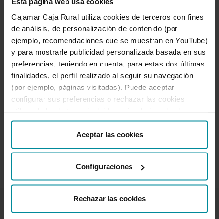
Esta página web usa cookies
INFORMACIÓN BÁSICA SOBRE PROTECCIÓN
DE DATOS
Cajamar Caja Rural utiliza cookies de terceros con fines
Te informamos que tus datos serán tratados
de análisis, de personalización de contenido (por
por Cajamar Caja Rural, Sociedad Cooperativa
ejemplo, recomendaciones que se muestran en YouTube)
de Crédito con la finalidad de gestionar tu
y para mostrarle publicidad personalizada basada en sus
solicitud. Puedes encontrar información más
preferencias, teniendo en cuenta, para estas dos últimas
detallada sobre el ejercicio de derechos y sobre
finalidades, el perfil realizado al seguir su navegación
el tratamiento de tus datos personales en la
(por ejemplo, páginas visitadas). Puede aceptar,
Política de Protección de Datos
de nuestra
configurar sus preferencias o rechazar las cookies
Web.
utilizando los botones incluidos más abajo o desde
“Detalles”. También puede obtener más información, así
como cambiar el consentimiento en cualquier momento
Aceptar las cookies
Enviar
desde nuestra
Política de Cookies
.
Configuraciones
Rechazar las cookies