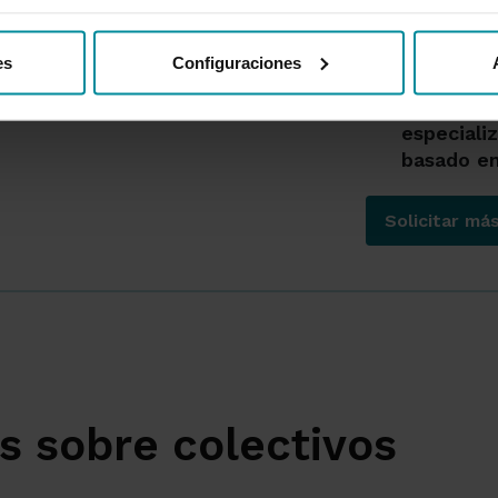
nueva nóm
Ventajas 
es
Configuraciones
Acompaña
especiali
basado en
Solicitar má
s sobre colectivos