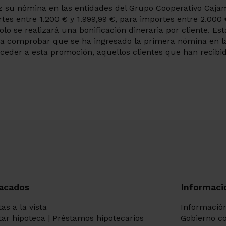
vez su nómina en las entidades del Grupo Cooperativo Ca
es entre 1.200 € y 1.999,99 €, para importes entre 2.000 
lo se realizará una bonificación dineraria por cliente. Est
 comprobar que se ha ingresado la primera nómina en la c
ceder a esta promoción, aquellos clientes que han recibid
acados
Informaci
as a la vista
Información
itar hipoteca | Préstamos hipotecarios
Gobierno co