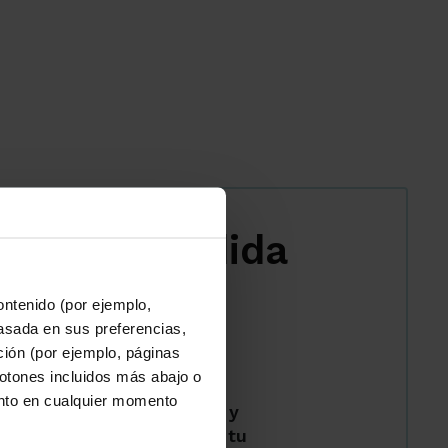
iones a medida
colectivo
ontenido (por ejemplo,
ares
asada en sus preferencias,
ación (por ejemplo, páginas
A lo tienes todo:
botones incluidos más abajo o
nto en cualquier momento
n condiciones especiales y
ión en efectivo* por traer tu