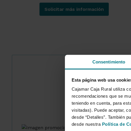
Solicitar más información
¿A qué colectivo perte
Consentimiento
Esta página web usa cookie
Cajamar Caja Rural utiliza co
recomendaciones que se mues
teniendo en cuenta, para esta
visitadas). Puede aceptar, co
desde “Detalles”. También p
desde nuestra
Política de C