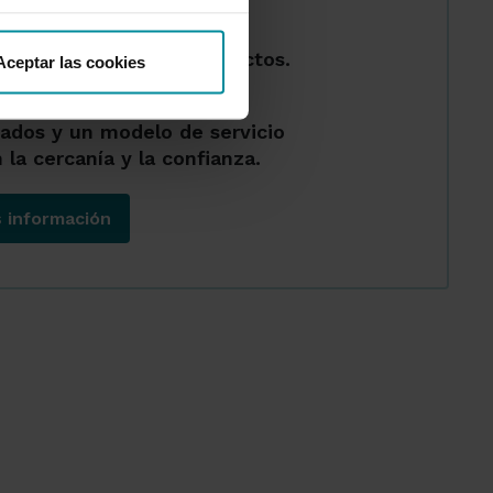
ina hasta 31/12/2026.
exclusivas en otros productos.
Aceptar las cookies
miento con gestores
zados y un modelo de servicio
 la cercanía y la confianza.
s información
Soluciones a medida de tu colectivo