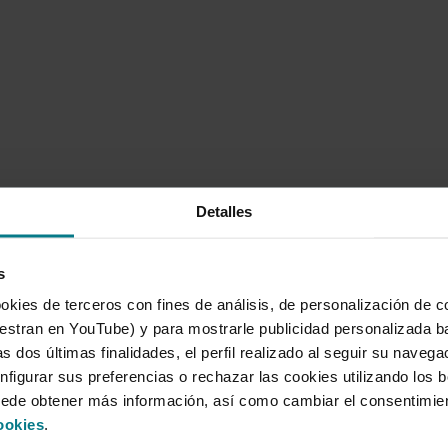
neces?
Detalles
Soluc
s
de tu 
okies de terceros con fines de análisis, de personalización de c
Particul
tran en YouTube) y para mostrarle publicidad personalizada b
s dos últimas finalidades, el perfil realizado al seguir su naveg
Con tu NÓMIN
nfigurar sus preferencias o rechazar las cookies utilizando los 
uede obtener más información, así como cambiar el consentimie
Cuenta co
ookies
.
bonificac