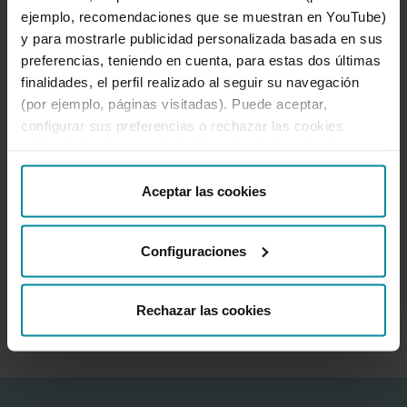
Desbloqueo banca online
ejemplo, recomendaciones que se muestran en YouTube)
950 18 33 13
y para mostrarle publicidad personalizada basada en sus
preferencias, teniendo en cuenta, para estas dos últimas
finalidades, el perfil realizado al seguir su navegación
Destacados
(por ejemplo, páginas visitadas). Puede aceptar,
configurar sus preferencias o rechazar las cookies
Información corporativa
utilizando los botones incluidos más abajo o desde
“Detalles”. También puede obtener más información, así
Útil
como cambiar el consentimiento en cualquier momento
Aceptar las cookies
desde nuestra
Política de Cookies
.
Configuraciones
Ir a Facebook
Ir a X-twitter
Ir a Instagram
Ir a Linkedin
Ir a Youtube
Ir a Blogger
Ir a Vimeo
Rechazar las cookies