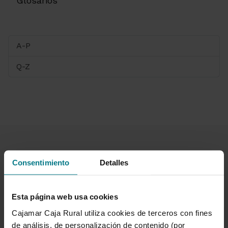
Glosarios
A-P
Q-Z
Consentimiento
Detalles
Te ayudamos
Esta página web usa cookies
Quejas y reclamaciones
Cajamar Caja Rural utiliza cookies de terceros con fines
Oficinas y cajeros
de análisis, de personalización de contenido (por