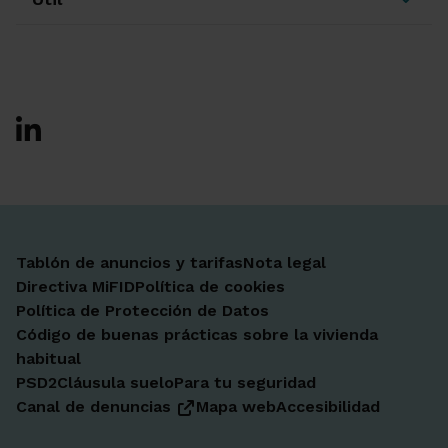
Ir a Facebook
Ir a X-twitter
Ir a Instagram
Ir a Linkedin
Ir a Youtube
Ir a Blogger
Ir a Vimeo
Tablón de anuncios y tarifas
Nota legal
Directiva MiFID
Política de cookies
Política de Protección de Datos
Código de buenas prácticas sobre la vivienda
habitual
PSD2
Cláusula suelo
Para tu seguridad
Canal de denuncias
Mapa web
Accesibilidad