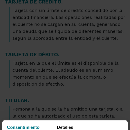
TARJETA DE CRÉDITO.
Tarjeta con un límite de crédito concedido por la
entidad financiera. Las operaciones realizadas por
el cliente no se cargan en su cuenta, generando
una deuda que se liquida de diferentes maneras,
según la acordada entre la entidad y el cliente.
TARJETA DE DÉBITO.
Tarjeta en la que el límite es el disponible de la
cuenta del cliente. El adeudo es en el mismo
momento en que se efectúa la compra, o
disposición de efectivo.
TITULAR.
Persona a la que se la ha emitido una tarjeta, o a
la que se ha autorizado el uso de esta tarjeta.
Consentimiento
Detalles