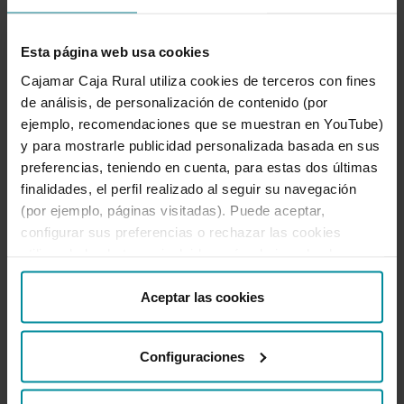
TPV.
Terminal Punto de Venta, aparato telefónico para
Esta página web usa cookies
la realización de transacciones electrónicas
situado en un comercio o punto de venta final, y
Cajamar Caja Rural utiliza cookies de terceros con fines
conectado al ordenador central de una entidad
de análisis, de personalización de contenido (por
financiera. Sirve para procesar tarjetas de crédito
ejemplo, recomendaciones que se muestran en YouTube)
y tarjetas de débito.
y para mostrarle publicidad personalizada basada en sus
preferencias, teniendo en cuenta, para estas dos últimas
finalidades, el perfil realizado al seguir su navegación
VISA.
(por ejemplo, páginas visitadas). Puede aceptar,
Empresa de servicios para sus entidades
configurar sus preferencias o rechazar las cookies
miembros, a los que provee de las herramientas
utilizando los botones incluidos más abajo o desde
necesarias para que se pueda utilizar su tarjeta
“Detalles”. También puede obtener más información, así
VISA de una forma sencilla y segura. Desde
como cambiar el consentimiento en cualquier momento
Aceptar las cookies
sistemas de telecomunicaciones hasta procesos
desde nuestra
Política de Cookies
.
de autorizaciones, pasando por elementos de
seguridad.
Configuraciones