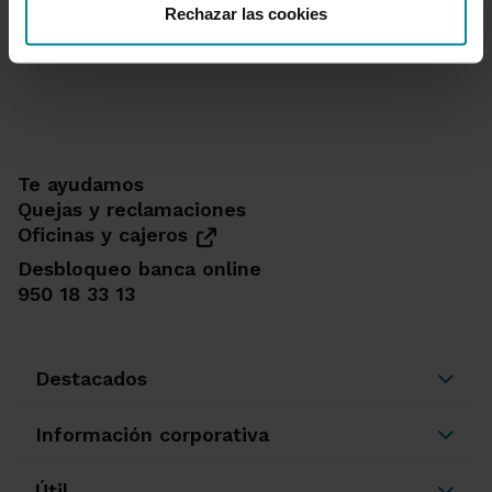
Rechazar las cookies
Te ayudamos
Quejas y reclamaciones
Oficinas y cajeros
Desbloqueo banca online
950 18 33 13
Destacados
Información corporativa
Útil