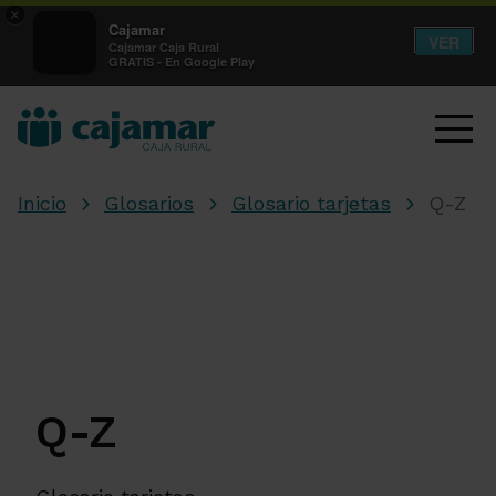
×
Cajamar
VER
Cajamar Caja Rural
GRATIS - En Google Play
Inicio
Glosarios
Glosario tarjetas
Q-Z
Q-Z