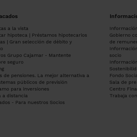
acados
Informaci
as a la vista
Información
itar hipoteca | Préstamos hipotecarios
Gobierno co
tas | Gran selección de débito y
de remuner
to
Información
os Grupo Cajamar - Mantente
socio
re seguro
Información
ng
Sostenibili
s de pensiones. La mejor alternativa a
Fondo Socia
istemas públicos de previsión
Sala de pr
amo para inversiones
Centro Fin
 a distancia
Trabaja con
ados - Para nuestros Socios