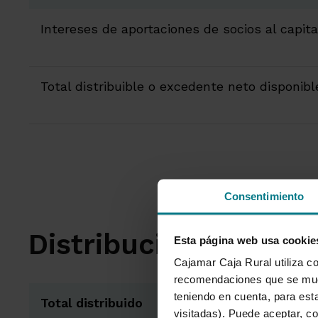
Intereses de aportaciones de socios al capita
Total distribuible o excedente neto disponibl
Consentimiento
Distribución del exc
Esta página web usa cookie
Cajamar Caja Rural utiliza co
recomendaciones que se mues
teniendo en cuenta, para esta
Total distribuido
visitadas). Puede aceptar, co