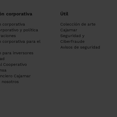
ón corporativa
Útil
 corporativa
Colección de arte
rporativo y política
Cajamar
aciones
Seguridad y
 corporativa para el
Ciberfraude
Avisos de seguridad
 para inversores
dad
l Cooperativo
ensa
anciero Cajamar
 nosotros
Ir a 
Ir a 
Ir a 
Ir a 
Ir a 
Ir a 
Ir a 