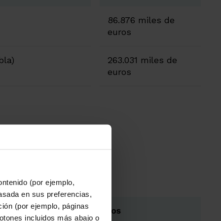
86.876 miles de
euros
bla)
263.031 miles de
euros
ontenido (por ejemplo,
asada en sus preferencias,
ación (por ejemplo, páginas
263.031 miles de euros
botones incluidos más abajo o