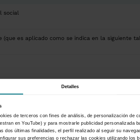
l social
e (que es aplicado como se indica en la siguiente ta
Detalles
edente
s
okies de terceros con fines de análisis, de personalización de c
tran en YouTube) y para mostrarle publicidad personalizada b
s dos últimas finalidades, el perfil realizado al seguir su naveg
nfigurar sus preferencias o rechazar las cookies utilizando los 