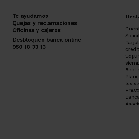
Te ayudamos
Dest
Quejas y reclamaciones
Cuent
Oficinas y cajeros
Solic
Desbloqueo banca online
Tarje
950 18 33 13
crédi
Segur
siemp
Renti
Plane
los s
Prést
Banca
Asoci