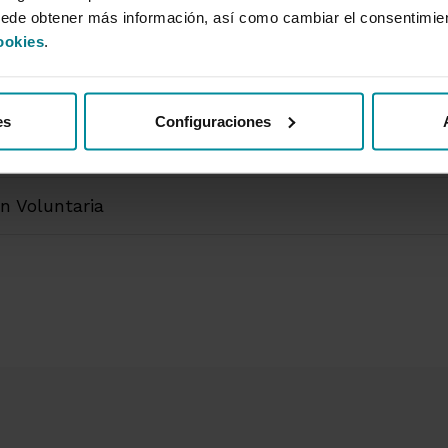
uede obtener más información, así como cambiar el consentimie
ookies
.
es
Configuraciones
n Obligatoria
n Voluntaria