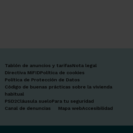
Ir a Facebook
Ir a X-twitter
Ir a Instagram
Ir a Linkedin
Ir a Youtube
Ir a Blogger
Ir a Vimeo
Tablón de anuncios y tarifas
Nota legal
Directiva MiFID
Política de cookies
Política de Protección de Datos
Código de buenas prácticas sobre la vivienda
habitual
PSD2
Cláusula suelo
Para tu seguridad
Canal de denuncias
Mapa web
Accesibilidad