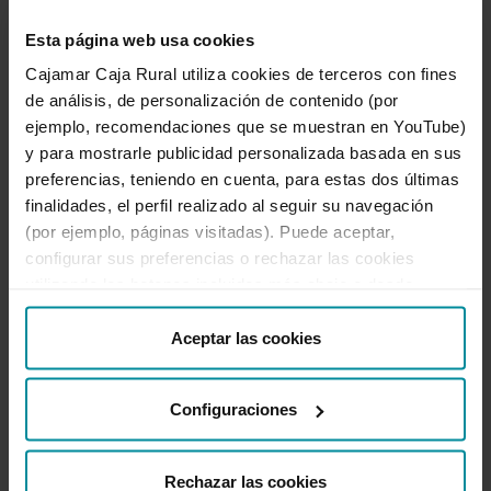
Esta página web usa cookies
Cajamar Caja Rural utiliza cookies de terceros con fines
de análisis, de personalización de contenido (por
Babylon Toolbar - ¿Qué es
ejemplo, recomendaciones que se muestran en YouTube)
exactamente y cómo lo elimino?
y para mostrarle publicidad personalizada basada en sus
preferencias, teniendo en cuenta, para estas dos últimas
19 de noviembre de 2015
finalidades, el perfil realizado al seguir su navegación
La barra Babylon Toolbar es una molesta barra
(por ejemplo, páginas visitadas). Puede aceptar,
de herramientas que se instala en nuestros
configurar sus preferencias o rechazar las cookies
navegadores y que cambia el motor de
utilizando los botones incluidos más abajo o desde
búsqueda y la página de inicio por defecto
“Detalles”. También puede obtener más información, así
como cambiar el consentimiento en cualquier momento
Aceptar las cookies
desde nuestra
Política de Cookies
.
Configuraciones
Anterior
2 de 2
Siguiente
Rechazar las cookies