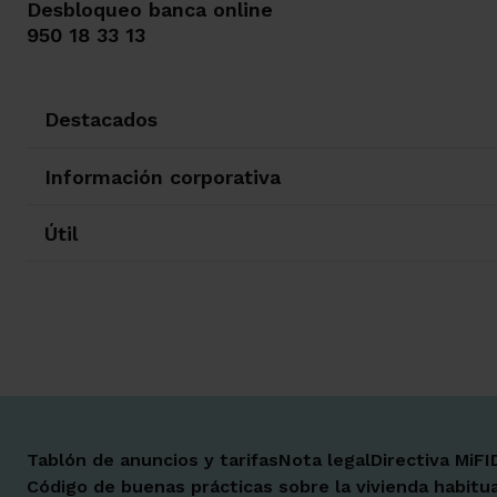
Desbloqueo banca online
950 18 33 13
Destacados
Información corporativa
Útil
Tablón de anuncios y tarifas
Nota legal
Directiva MiFI
Código de buenas prácticas sobre la vivienda habitua