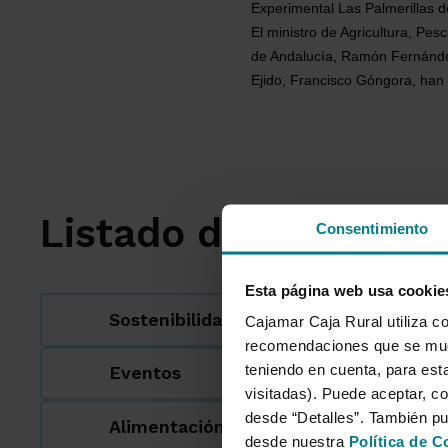
Experimental Las Palmerillas d
El ministro de Agricultura, Pes
de Andalucía, Ramón Fernández-
Ejido, Francisco Góngora, han 
Listado de categoría
Consentimiento
Esta página web usa cookie
Sostenibilidad
Cajamar Caja Rural utiliza co
recomendaciones que se mues
teniendo en cuenta, para esta
Eventos
visitadas). Puede aceptar, co
desde “Detalles”. También p
Alimentación
desde nuestra
Política de C