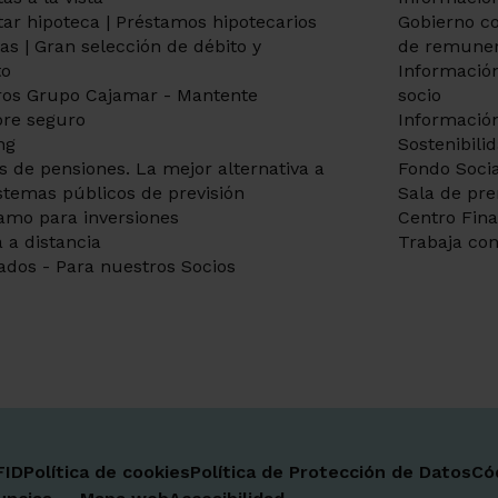
itar hipoteca | Préstamos hipotecarios
Gobierno co
tas | Gran selección de débito y
de remuner
to
Información
os Grupo Cajamar - Mantente
socio
re seguro
Información
ng
Sostenibili
s de pensiones. La mejor alternativa a
Fondo Socia
istemas públicos de previsión
Sala de pr
amo para inversiones
Centro Fin
 a distancia
Trabaja con
ados - Para nuestros Socios
FID
Política de cookies
Política de Protección de Datos
Có