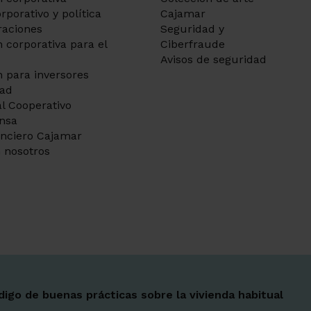
rporativo y política
Cajamar
aciones
Seguridad y
 corporativa para el
Ciberfraude
Avisos de seguridad
 para inversores
dad
l Cooperativo
ensa
anciero Cajamar
 nosotros
Ir a 
Ir a 
Ir a 
Ir a 
Ir a 
Ir a 
Ir a 
digo de buenas prácticas sobre la vivienda habitual