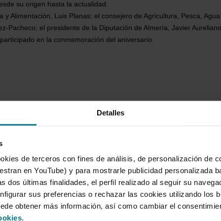
esde su origen hasta la actualidad.
ca y Alimentación, Luis Planas; el consejero de Agricultura, Pesca, Agua 
Pacheco; el presidente de la Diputación de Almería, Javier Aureliano G
participado en la conmemoración del aniversario.
s
Detalles
s
okies de terceros con fines de análisis, de personalización de c
tran en YouTube) y para mostrarle publicidad personalizada b
s dos últimas finalidades, el perfil realizado al seguir su naveg
nfigurar sus preferencias o rechazar las cookies utilizando los 
uede obtener más información, así como cambiar el consentimie
ookies
.