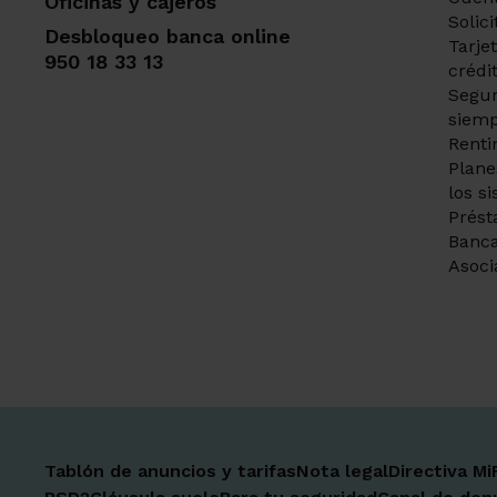
Oficinas y cajeros
Solic
Desbloqueo banca online
Tarje
950 18 33 13
crédi
Segur
siemp
Renti
Plane
los s
Prést
Banca
Asoci
Tablón de anuncios y tarifas
Nota legal
Directiva Mi