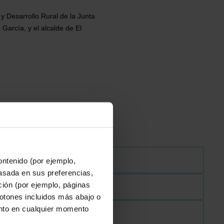
y Desarrollo Rural de la Junta 
arcía, y el alcalde de El 
ontenido (por ejemplo,
asada en sus preferencias,
ación (por ejemplo, páginas
botones incluidos más abajo o
nto en cualquier momento