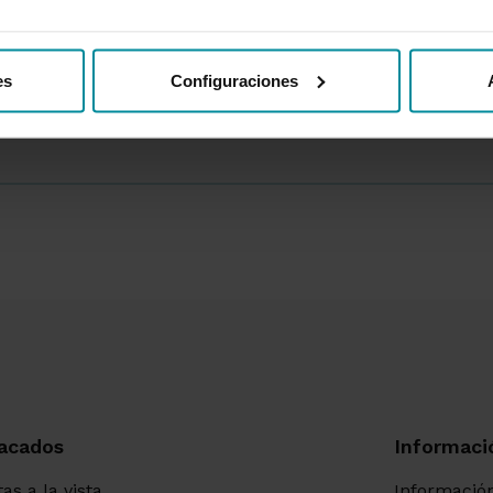
es
Configuraciones
acados
Informaci
as a la vista
Información