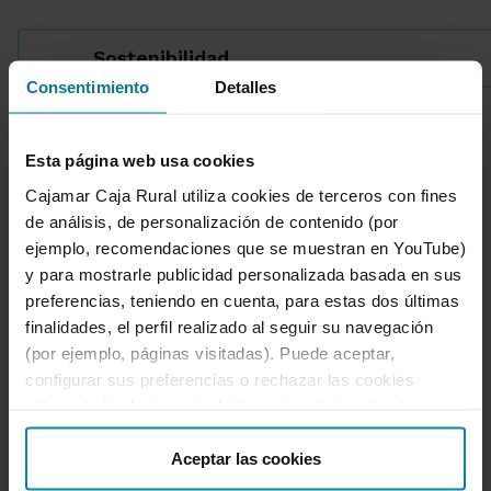
Sostenibilidad
Consentimiento
Detalles
1 de 7
Esta página web usa cookies
Cajamar Caja Rural utiliza cookies de terceros con fines
de análisis, de personalización de contenido (por
ejemplo, recomendaciones que se muestran en YouTube)
y para mostrarle publicidad personalizada basada en sus
preferencias, teniendo en cuenta, para estas dos últimas
finalidades, el perfil realizado al seguir su navegación
(por ejemplo, páginas visitadas). Puede aceptar,
configurar sus preferencias o rechazar las cookies
Te ayudamos
utilizando los botones incluidos más abajo o desde
Quejas y reclamaciones
“Detalles”. También puede obtener más información, así
Oficinas y cajeros
como cambiar el consentimiento en cualquier momento
Aceptar las cookies
Desbloqueo banca online
desde nuestra
Política de Cookies
.