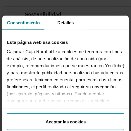
Sostenibilidad
Consentimiento
Detalles
1 de 7
Esta página web usa cookies
Cajamar Caja Rural utiliza cookies de terceros con fines
de análisis, de personalización de contenido (por
ejemplo, recomendaciones que se muestran en YouTube)
y para mostrarle publicidad personalizada basada en sus
preferencias, teniendo en cuenta, para estas dos últimas
finalidades, el perfil realizado al seguir su navegación
(por ejemplo, páginas visitadas). Puede aceptar,
configurar sus preferencias o rechazar las cookies
Te ayudamos
utilizando los botones incluidos más abajo o desde
Quejas y reclamaciones
“Detalles”. También puede obtener más información, así
Oficinas y cajeros
como cambiar el consentimiento en cualquier momento
Aceptar las cookies
Desbloqueo banca online
desde nuestra
Política de Cookies
.