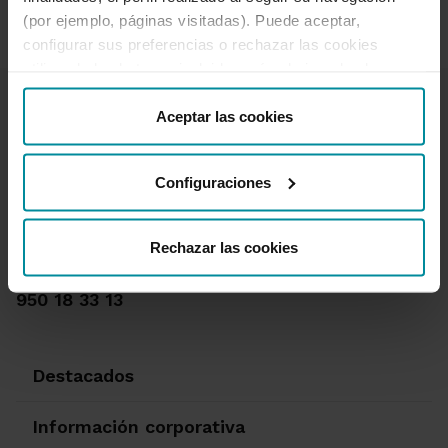
(por ejemplo, páginas visitadas). Puede aceptar,
configurar sus preferencias o rechazar las cookies
utilizando los botones incluidos más abajo o desde
“Detalles”. También puede obtener más información, así
como cambiar el consentimiento en cualquier momento
Aceptar las cookies
desde nuestra
Política de Cookies
.
Configuraciones
Te ayudamos
Quejas y reclamaciones
Oficinas y cajeros
Rechazar las cookies
Desbloqueo banca online
950 18 33 13
Destacados
Información corporativa