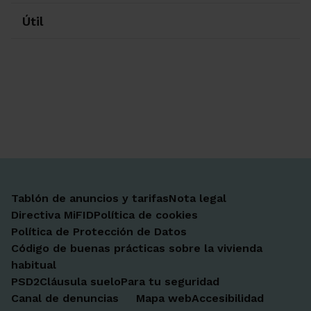
Útil
Ir a Facebook
Ir a X-twitter
Ir a Instagram
Ir a Linkedin
Ir a Youtube
Ir a Blogger
Ir a Vimeo
Tablón de anuncios y tarifas
Nota legal
Directiva MiFID
Política de cookies
Política de Protección de Datos
Código de buenas prácticas sobre la vivienda
habitual
PSD2
Cláusula suelo
Para tu seguridad
Canal de denuncias
Mapa web
Accesibilidad