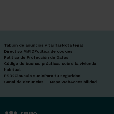
Ir a Facebook
Ir a X-twitter
Ir a Instagram
Ir a Linkedin
Ir a Youtube
Ir a Blogger
Ir a Vimeo
Tablón de anuncios y tarifas
Nota legal
Directiva MiFID
Política de cookies
Política de Protección de Datos
Código de buenas prácticas sobre la vivienda
habitual
PSD2
Cláusula suelo
Para tu seguridad
Canal de denuncias
Mapa web
Accesibilidad