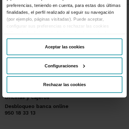
preferencias, teniendo en cuenta, para estas dos últimas
finalidades, el perfil realizado al seguir su navegación
(por ejemplo, páginas visitadas). Puede aceptar,
1 de 7
configurar sus preferencias o rechazar las cookies
utilizando los botones incluidos más abajo o desde
“Detalles”. También puede obtener más información, así
como cambiar el consentimiento en cualquier momento
Aceptar las cookies
desde nuestra
Política de Cookies
.
Configuraciones
Te ayudamos
Rechazar las cookies
Quejas y reclamaciones
Oficinas y cajeros
Desbloqueo banca online
950 18 33 13