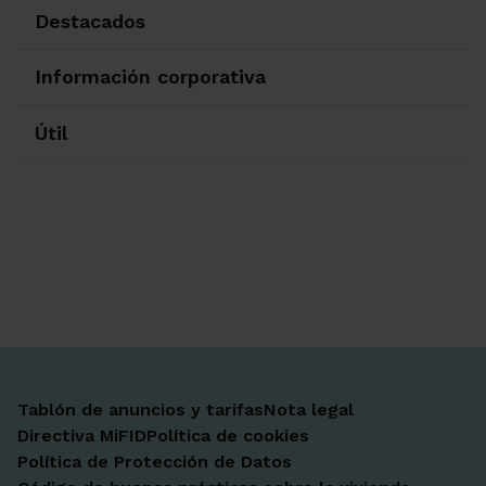
Destacados
Información corporativa
Útil
Ir a Facebook
Ir a X-twitter
Ir a Instagram
Ir a Linkedin
Ir a Youtube
Ir a Blogger
Ir a Vimeo
Tablón de anuncios y tarifas
Nota legal
Directiva MiFID
Política de cookies
Política de Protección de Datos