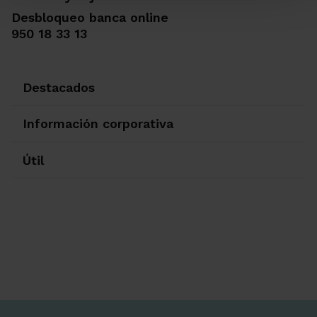
Desbloqueo banca online
950 18 33 13
Destacados
Información corporativa
Útil
Ir a Facebook
Ir a X-twitter
Ir a Instagram
Ir a Linkedin
Ir a Youtube
Ir a Blogger
Ir a Vimeo