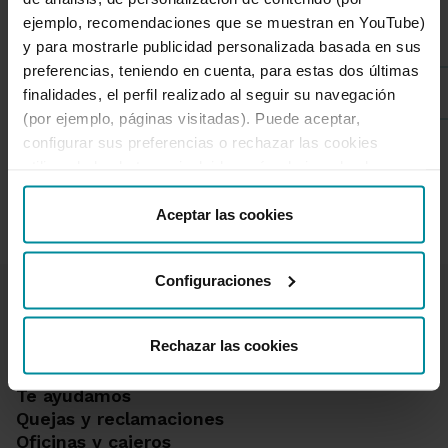
Listado de categorías
ejemplo, recomendaciones que se muestran en YouTube)
y para mostrarle publicidad personalizada basada en sus
preferencias, teniendo en cuenta, para estas dos últimas
Sostenibilidad
finalidades, el perfil realizado al seguir su navegación
(por ejemplo, páginas visitadas). Puede aceptar,
configurar sus preferencias o rechazar las cookies
utilizando los botones incluidos más abajo o desde
1 de 7
“Detalles”. También puede obtener más información, así
como cambiar el consentimiento en cualquier momento
Aceptar las cookies
desde nuestra
Política de Cookies
.
Configuraciones
Rechazar las cookies
Te ayudamos
Quejas y reclamaciones
Oficinas y cajeros