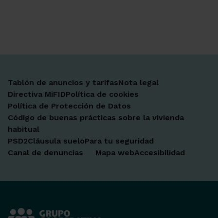
Ir a Facebook
Ir a X-twitter
Ir a Instagram
Ir a Linkedin
Ir a Youtube
Ir a Blogger
Ir a Vimeo
Tablón de anuncios y tarifas
Nota legal
Directiva MiFID
Política de cookies
Política de Protección de Datos
Código de buenas prácticas sobre la vivienda
habitual
PSD2
Cláusula suelo
Para tu seguridad
Canal de denuncias
Mapa web
Accesibilidad